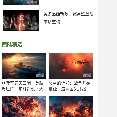
美多晶硅新政：贸易壁垒与
市场重构
西陆精选
菲律宾五天三闹，美航
恶劣的信号：战争开始
母压阵，布林肯说了大
蔓延，这两国又开战
实话
了！