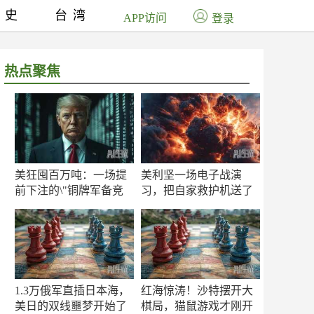
历史
台湾
APP访问
登录
热点聚焦
美狂囤百万吨：一场提
美利坚一场电子战演
前下注的\"铜牌军备竞
习，把自家救护机送了
赛\"
命！
1.3万俄军直插日本海，
红海惊涛！沙特摆开大
美日的双线噩梦开始了
棋局，猫鼠游戏才刚开