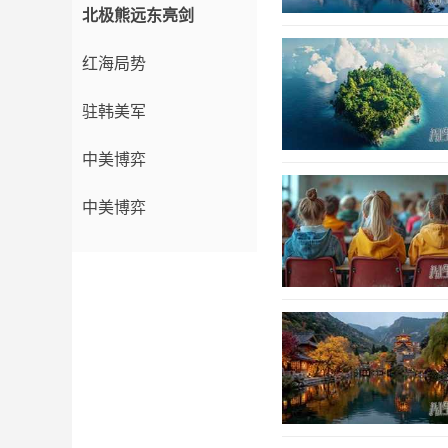
北极熊远东亮剑
红海局势
驻韩美军
中美博弈
中美博弈