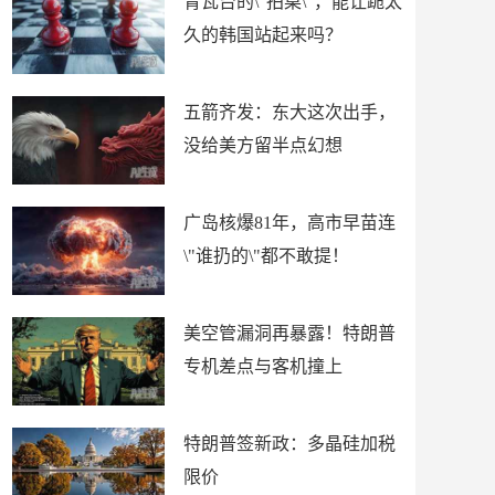
青瓦台的\"拍桌\"，能让跪太
久的韩国站起来吗？
五箭齐发：东大这次出手，
没给美方留半点幻想
广岛核爆81年，高市早苗连
\"谁扔的\"都不敢提！
美空管漏洞再暴露！特朗普
专机差点与客机撞上
特朗普签新政：多晶硅加税
限价