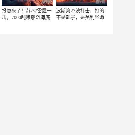
报复来了！苏-57雷霆一
波斯第27波打击，打的
击，7000吨粮船沉海底
不是靶子，是美利坚命
门