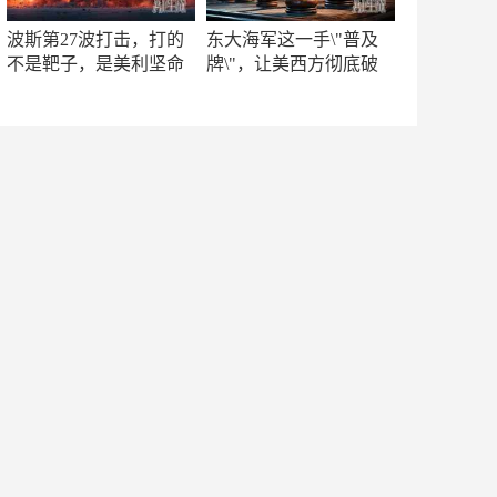
波斯第27波打击，打的
东大海军这一手\"普及
不是靶子，是美利坚命
牌\"，让美西方彻底破
门
防！