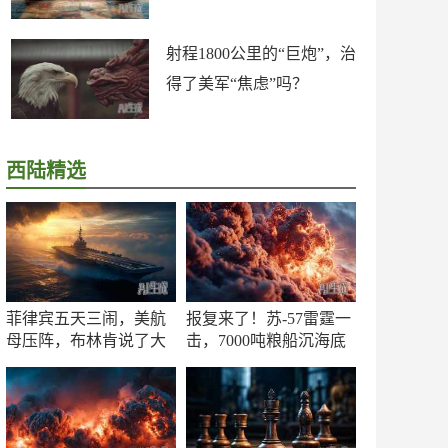
射程1800公里的“巨炮”，治
得了美军“焦虑”吗？
西陆精选
菲律宾五天三闹，美航
报复来了！苏-57雷霆一
母压阵，布林肯说了大
击，7000吨粮船沉海底
实话