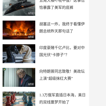
五角大楼吓唬中俄？这事恰
恰暴露了美军的底裤
胡塞这一炸，我终于看懂伊
朗总统昨天那句话了
印度豪赌千亿卢比，要对中
国光伏“卡脖子”？
向特朗普同志致敬！美政坛
上演“超级抹红大赛”
1.3万俄军直插日本海，美日
的双线噩梦开始了