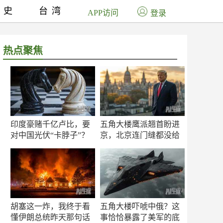
历史
台湾
APP访问
登录
热点聚焦
印度豪赌千亿卢比，要
五角大楼鹰派翘首盼进
对中国光伏“卡脖子”？
京，北京连门缝都没给
留
胡塞这一炸，我终于看
五角大楼吓唬中俄？这
懂伊朗总统昨天那句话
事恰恰暴露了美军的底