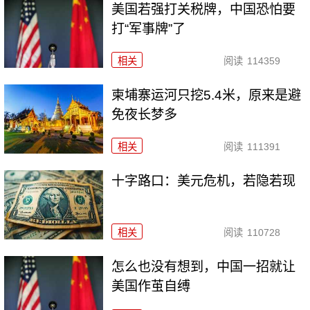
美国若强打关税牌，中国恐怕要
打“军事牌”了
相关
阅读
114359
柬埔寨运河只挖5.4米，原来是避
免夜长梦多
相关
阅读
111391
十字路口：美元危机，若隐若现
相关
阅读
110728
怎么也没有想到，中国一招就让
美国作茧自缚