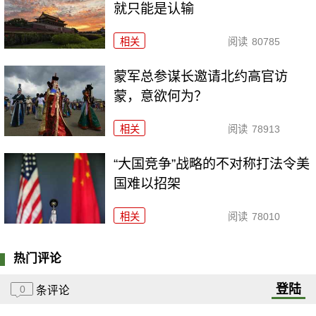
就只能是认输
相关
阅读
80785
​蒙军总参谋长邀请北约高官访
蒙，意欲何为？
相关
阅读
78913
“大国竞争”战略的不对称打法令美
国难以招架
相关
阅读
78010
热门评论
登陆
0
条评论