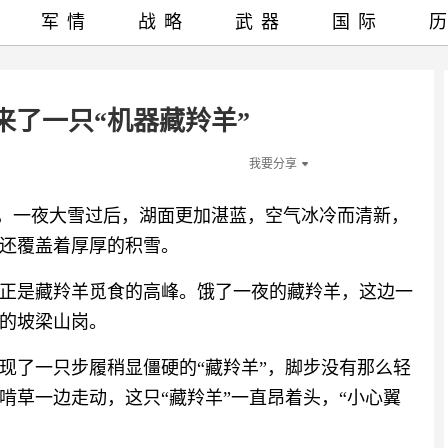
军情
战略
武器
国际
来了一只“机器藏羚羊”
我要分享
畔，一夜大雪过后，湖面更加湛蓝，空气冰冷而清新，
还覆盖着厚厚的积雪。
正是藏羚羊觅食的高峰。饿了一夜的藏羚羊，这边一
的坡梁山岗。
现了一只步履稍显僵硬的“藏羚羊”，脚步没有那么轻
啃草一边走动，这只“藏羚羊”一直昂着头，“小心翼