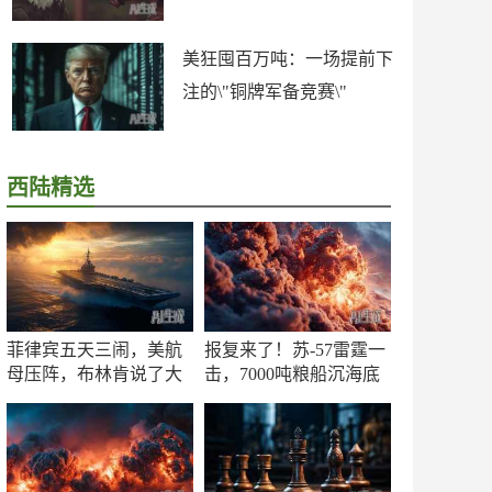
美狂囤百万吨：一场提前下
注的\"铜牌军备竞赛\"
西陆精选
菲律宾五天三闹，美航
报复来了！苏-57雷霆一
母压阵，布林肯说了大
击，7000吨粮船沉海底
实话