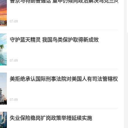
普京与特朗普通话 重申仍倾向政治解决乌克兰问
题
07-09
守护蓝天精灵 我国鸟类保护取得新成效
07-09
美拒绝承认国际刑事法院对美国人有司法管辖权
07-09
失业保险稳岗扩岗政策举措延续实施