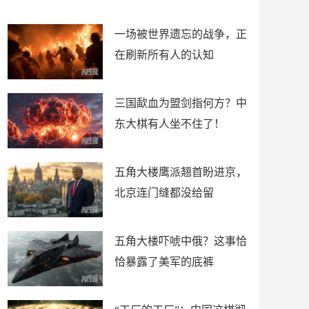
了
裤
一场被世界遗忘的战争，正
在刷新所有人的认知
三国歃血为盟剑指何方？中
东大棋有人坐不住了！
五角大楼鹰派翘首盼进京，
北京连门缝都没给留
五角大楼吓唬中俄？这事恰
恰暴露了美军的底裤