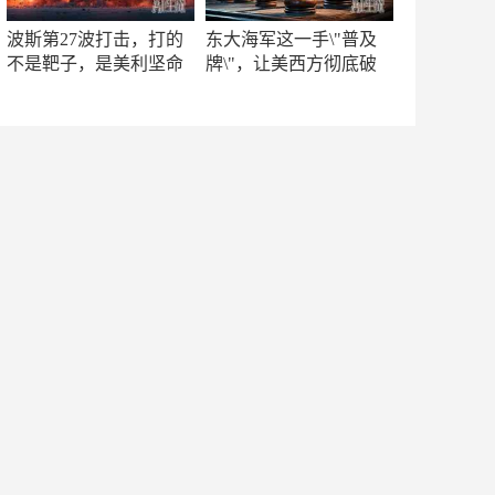
波斯第27波打击，打的
东大海军这一手\"普及
不是靶子，是美利坚命
牌\"，让美西方彻底破
门
防！