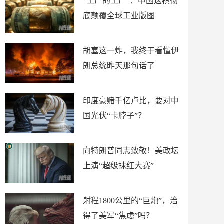
“工厂的工厂”：中国这棋彻
底颠覆全球工业版图
胡塞这一炸，我终于看懂伊
朗总统昨天那句话了
印度豪赌千亿卢比，要对中
国光伏“卡脖子”？
向特朗普同志致敬！美政坛
上演“超级抹红大赛”
射程1800公里的“巨炮”，治
得了美军“焦虑”吗？