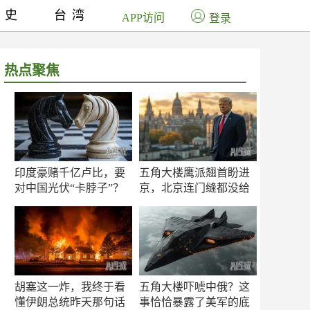
历史
台湾
APP访问
登录
热点聚焦
印度豪赌千亿卢比，要
五角大楼鹰派翘首盼进
对中国光伏“卡脖子”？
京，北京连门缝都没给
留
胡塞这一炸，我终于看
五角大楼吓唬中俄？这
懂伊朗总统昨天那句话
事恰恰暴露了美军的底