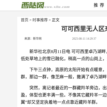
推荐
首页
>
时事推荐
> 正文
可可西里无人区
来源：新华网
2025-08-11 14:29:37
新华社北京8月11日电 可可西里卓乃湖
低处草地上的雪已融化，稍高一点的山岗上，
下午三点钟，高原的太阳开始有点暖意，
群，那边一群，像芝麻一般，撒满了卓乃湖畔
突然，离记者最近的一群藏羚羊旁边，出
盈，体型也更丰满一些。不像其它藏羚羊一边
翼”却又坚定执着地一点点靠近藏羚羊群。