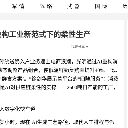
军情
战略
武器
国际
I重构工业新范式下的柔性生产
我要分享
当传统送奶入户业务遇上电商浪潮，光明通过AI重构消
动态调整产品组合，使低温鲜奶复购率提升40%。“现
‘鲜食方案’。”徐剑华展示着平台的“四随服务”：消费
AI对供应链柔性的支撑——2600吨日产能的工厂，
迈入数字化快车道
3小时，现在 AI生成工艺路径，取代人工排程与派