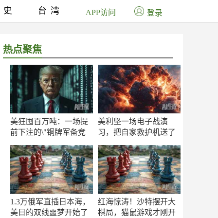
历史
台湾
APP访问
登录
热点聚焦
美狂囤百万吨：一场提
美利坚一场电子战演
前下注的\"铜牌军备竞
习，把自家救护机送了
赛\"
命！
1.3万俄军直插日本海，
红海惊涛！沙特摆开大
美日的双线噩梦开始了
棋局，猫鼠游戏才刚开