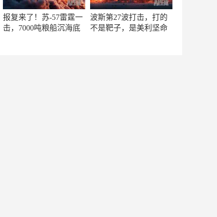
报复来了！苏-57雷霆一
波斯第27波打击，打的
击，7000吨粮船沉海底
不是靶子，是美利坚命
门