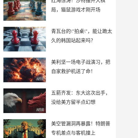
红海惊涛！沙特摆开大棋
局，猫鼠游戏才刚开场
青瓦台的\"拍桌\"，能让跪太
久的韩国站起来吗？
美利坚一场电子战演习，把
自家救护机送了命！
五箭齐发：东大这次出手，
没给美方留半点幻想
美空管漏洞再暴露！特朗普
专机差点与客机撞上