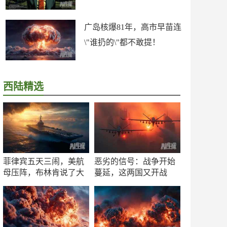
广岛核爆81年，高市早苗连
\"谁扔的\"都不敢提！
西陆精选
菲律宾五天三闹，美航
恶劣的信号：战争开始
母压阵，布林肯说了大
蔓延，这两国又开战
实话
了！