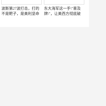
波斯第27波打击，打的
东大海军这一手\"普及
不是靶子，是美利坚命
牌\"，让美西方彻底破
门
防！