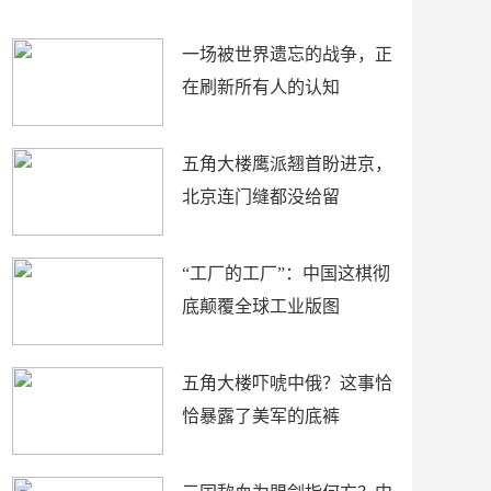
了
裤
一场被世界遗忘的战争，正
在刷新所有人的认知
五角大楼鹰派翘首盼进京，
北京连门缝都没给留
“工厂的工厂”：中国这棋彻
底颠覆全球工业版图
五角大楼吓唬中俄？这事恰
恰暴露了美军的底裤