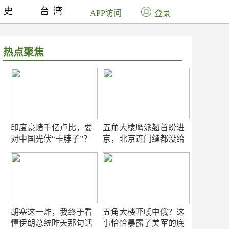
历史
台湾
APP访问
登录
热点聚焦
印度豪赌千亿卢比，要
五角大楼鹰派翘首盼进
对中国光伏“卡脖子”？
京，北京连门缝都没给
留
胡塞这一炸，我终于看
五角大楼吓唬中俄？这
懂伊朗总统昨天那句话
事恰恰暴露了美军的底