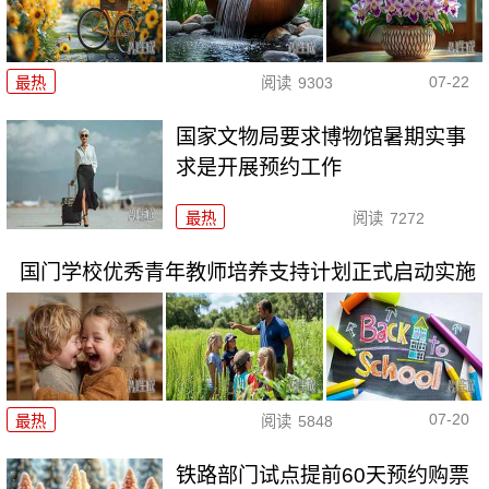
07-22
最热
阅读
9303
国家文物局要求博物馆暑期实事
求是开展预约工作
最热
阅读
7272
国门学校优秀青年教师培养支持计划正式启动实施
07-20
最热
阅读
5848
铁路部门试点提前60天预约购票