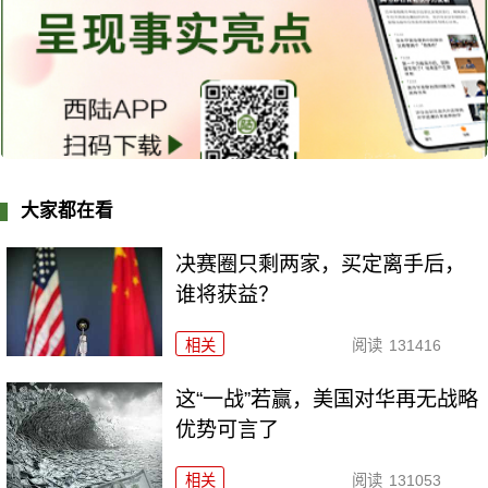
大家都在看
决赛圈只剩两家，买定离手后，
谁将获益？
相关
阅读
131416
这“一战”若赢，美国对华再无战略
优势可言了
相关
阅读
131053