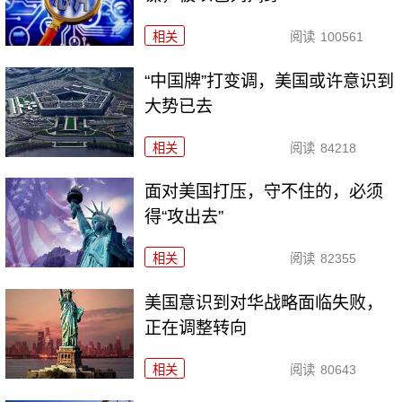
相关
阅读
100561
“中国牌”打变调，美国或许意识到
大势已去
相关
阅读
84218
面对美国打压，守不住的，必须
得“攻出去”
相关
阅读
82355
美国意识到对华战略面临失败，
正在调整转向
相关
阅读
80643