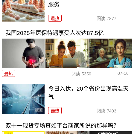
服务
最热
阅读
7877
我国2025年医保待遇享受人次达87.5亿
07-16
最热
阅读
5350
今日入伏，20个省份出现高温天
气
最热
阅读
7403
双十一现货专场真如平台商家所说的那样吗？