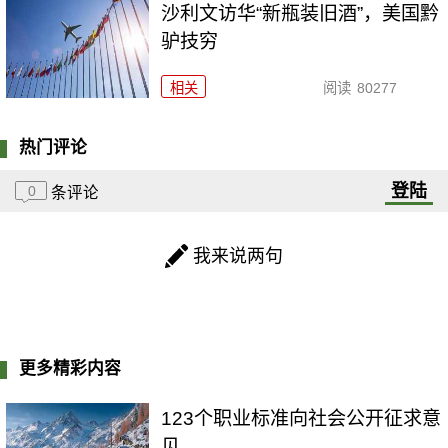
沙利文访华“新瓶装旧酒”，美国黔
驴技穷
相关
阅读
80277
热门评论
登陆
0
条评论
我来说两句
更多精彩内容
123个职业标准向社会公开征求意
见