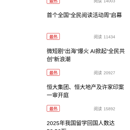
最热
阅读
14003
首个全国“全民阅读活动周”启幕
最热
阅读
11434
微短剧“出海”爆火 AI掀起“全民共
创”新浪潮
最热
阅读
20927
恒大集团、恒大地产及许家印案
一审开庭
最热
阅读
15892
2025年我国留学回国人数达