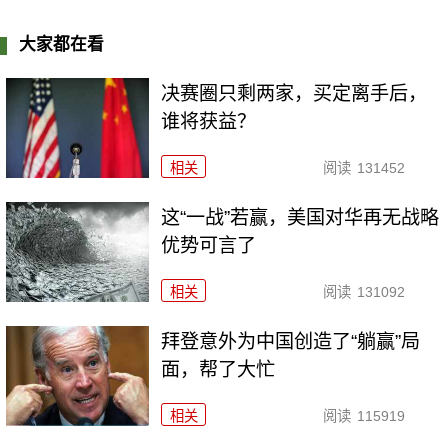
大家都在看
决赛圈只剩两家，买定离手后，
谁将获益？
相关
阅读
131452
这“一战”若赢，美国对华再无战略
优势可言了
相关
阅读
131092
拜登意外为中国创造了“躺赢”局
面，帮了大忙
相关
阅读
115919