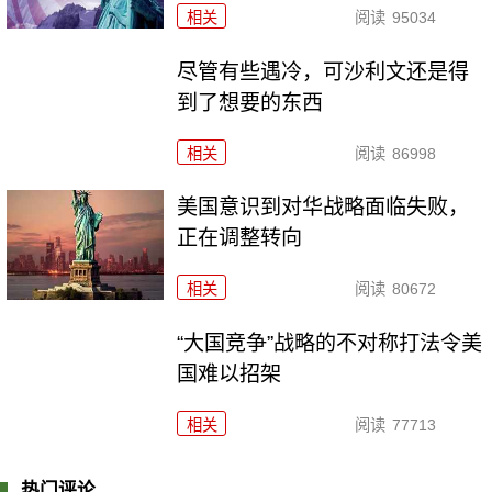
相关
阅读
95034
尽管有些遇冷，可沙利文还是得
到了想要的东西
相关
阅读
86998
美国意识到对华战略面临失败，
正在调整转向
相关
阅读
80672
“大国竞争”战略的不对称打法令美
国难以招架
相关
阅读
77713
热门评论