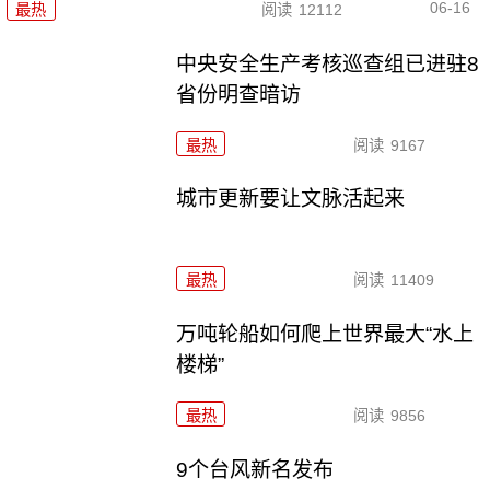
06-16
最热
阅读
12112
中央安全生产考核巡查组已进驻8
省份明查暗访
最热
阅读
9167
城市更新要让文脉活起来
最热
阅读
11409
万吨轮船如何爬上世界最大“水上
楼梯”
最热
阅读
9856
9个台风新名发布