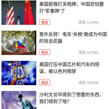
美国若强打关税牌，中国恐怕要
打“军事牌”了
相关
阅读
114085
意外反转！电车“关税”竟成为中国
的攻击武器
相关
阅读
107965
美国打压中国芯片和汽车的阴
谋，被以色列揭穿
相关
阅读
100595
沙利文访华得到了想要的东西，
我们得到了啥？