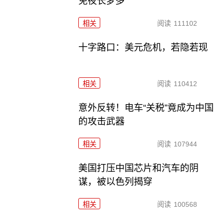
免夜长梦多
相关
阅读
111102
十字路口：美元危机，若隐若现
相关
阅读
110412
意外反转！电车“关税”竟成为中国
的攻击武器
相关
阅读
107944
美国打压中国芯片和汽车的阴
谋，被以色列揭穿
相关
阅读
100568