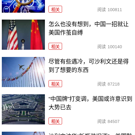
相关
阅读
100811
怎么也没有想到，中国一招就让
美国作茧自缚
相关
阅读
100140
尽管有些遇冷，可沙利文还是得
到了想要的东西
相关
阅读
87218
“中国牌”打变调，美国或许意识到
大势已去
相关
阅读
84507