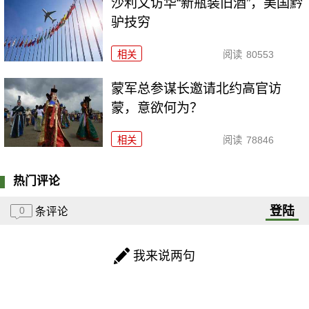
沙利文访华“新瓶装旧酒”，美国黔
驴技穷
相关
阅读
80553
​蒙军总参谋长邀请北约高官访
蒙，意欲何为？
相关
阅读
78846
热门评论
登陆
0
条评论
我来说两句