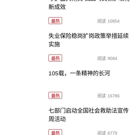
新成效
最热
阅读
10854
失业保险稳岗扩岗政策举措延续
实施
最热
阅读
9084
105载，一条精神的长河
最热
阅读
16786
七部门启动全国社会救助法宣传
周活动
最热
阅读
8779