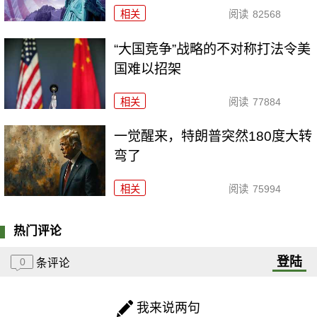
相关
阅读
82568
“大国竞争”战略的不对称打法令美
国难以招架
相关
阅读
77884
一觉醒来，特朗普突然180度大转
弯了
相关
阅读
75994
热门评论
登陆
0
条评论
我来说两句