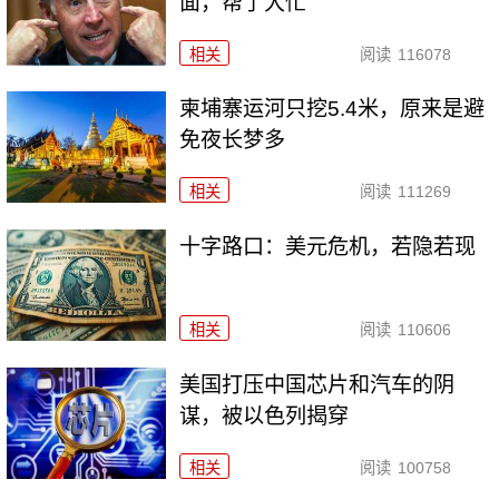
面，帮了大忙
相关
阅读
116078
柬埔寨运河只挖5.4米，原来是避
免夜长梦多
相关
阅读
111269
十字路口：美元危机，若隐若现
相关
阅读
110606
美国打压中国芯片和汽车的阴
谋，被以色列揭穿
相关
阅读
100758