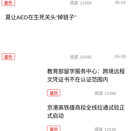
06-01
最热
阅读
11509
莫让AED在生死关头“掉链子”
05-28
最热
阅读
19346
教育部留学服务中心：跨境远程
文凭证书不在认证范围内
最热
阅读
11396
京港高铁雄商段全线拉通试验正
式启动
最热
阅读
12135