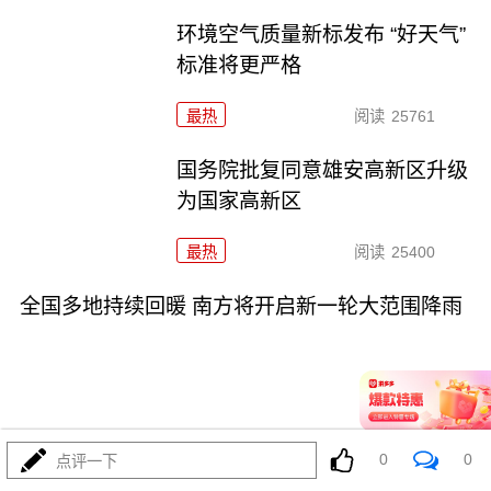
环境空气质量新标发布 “好天气”
标准将更严格
最热
阅读
25761
国务院批复同意雄安高新区升级
为国家高新区
最热
阅读
25400
全国多地持续回暖 南方将开启新一轮大范围降雨
02-13
最热
阅读
21728
0
0
点评一下