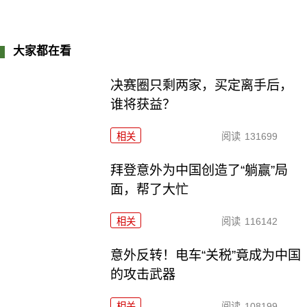
大家都在看
决赛圈只剩两家，买定离手后，
谁将获益？
相关
阅读
131699
拜登意外为中国创造了“躺赢”局
面，帮了大忙
相关
阅读
116142
意外反转！电车“关税”竟成为中国
的攻击武器
相关
阅读
108199