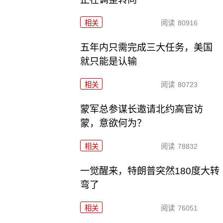
相关
阅读
80916
五年内只需完成三大任务，美国
就只能是认输
相关
阅读
80723
​蒙军总参谋长邀请北约高官访
蒙，意欲何为？
相关
阅读
78832
一觉醒来，特朗普突然180度大转
弯了
相关
阅读
76051