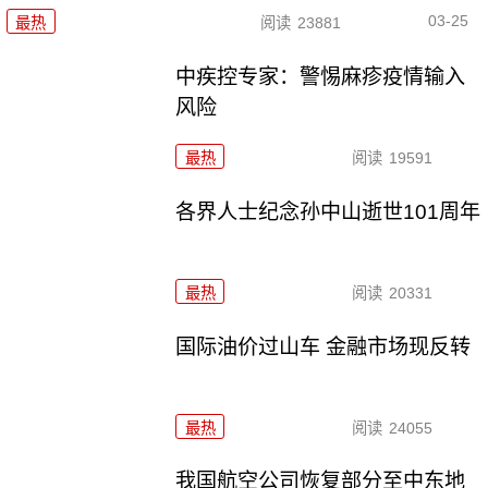
03-25
最热
阅读
23881
中疾控专家：警惕麻疹疫情输入
风险
最热
阅读
19591
各界人士纪念孙中山逝世101周年
最热
阅读
20331
国际油价过山车 金融市场现反转
最热
阅读
24055
我国航空公司恢复部分至中东地