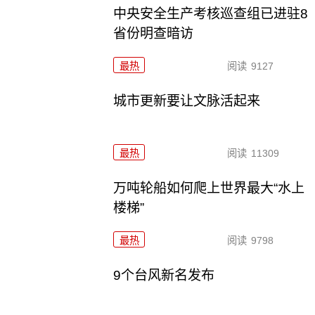
中央安全生产考核巡查组已进驻8
省份明查暗访
最热
阅读
9127
城市更新要让文脉活起来
最热
阅读
11309
万吨轮船如何爬上世界最大“水上
楼梯”
最热
阅读
9798
9个台风新名发布