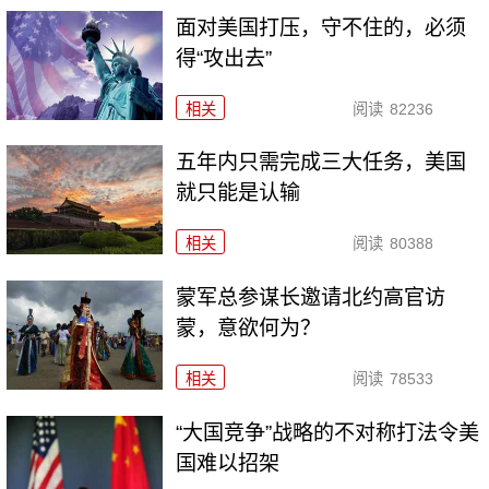
面对美国打压，守不住的，必须
得“攻出去”
相关
阅读
82236
五年内只需完成三大任务，美国
就只能是认输
相关
阅读
80388
​蒙军总参谋长邀请北约高官访
蒙，意欲何为？
相关
阅读
78533
“大国竞争”战略的不对称打法令美
国难以招架