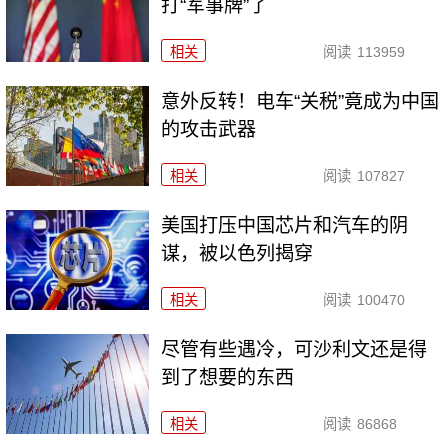
打“军事牌”了
相关
阅读
113959
意外反转！电车“关税”竟成为中国
的攻击武器
相关
阅读
107827
美国打压中国芯片和汽车的阴
谋，被以色列揭穿
相关
阅读
100470
尽管有些遇冷，可沙利文还是得
到了想要的东西
相关
阅读
86868