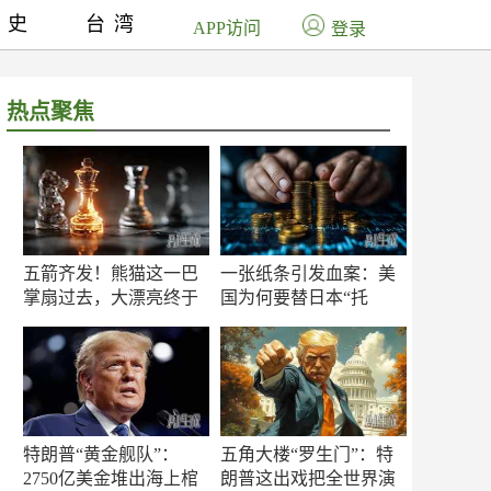
历史
台湾
APP访问
登录
热点聚焦
五箭齐发！熊猫这一巴
一张纸条引发血案：美
掌扇过去，大漂亮终于
国为何要替日本“托
知疼
底”？
特朗普“黄金舰队”：
五角大楼“罗生门”：特
2750亿美金堆出海上棺
朗普这出戏把全世界演