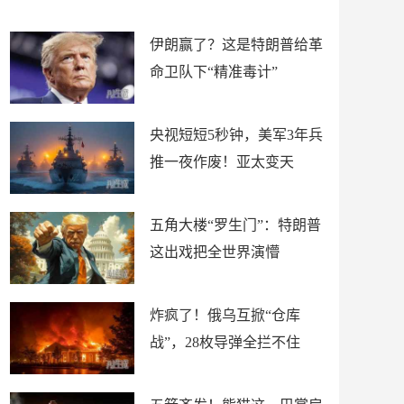
材
懵
伊朗赢了？这是特朗普给革
命卫队下“精准毒计”
央视短短5秒钟，美军3年兵
推一夜作废！亚太变天
五角大楼“罗生门”：特朗普
这出戏把全世界演懵
炸疯了！俄乌互掀“仓库
战”，28枚导弹全拦不住