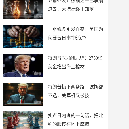
五箭齐发！熊猫这一巴掌扇
过去，大漂亮终于知疼
一张纸条引发血案：美国为
何要替日本“托底”？
特朗普“黄金舰队”：2750亿
美金堆出海上棺材
特朗普扔下两条路，波斯都
不选，美军机又被揍
扎卢日内说的一句话，把北
约的脸按在地上摩擦