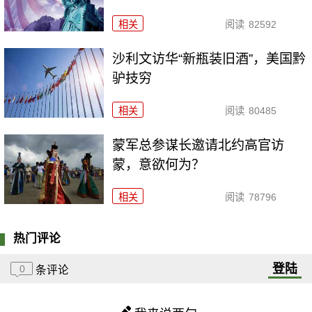
相关
阅读
82592
沙利文访华“新瓶装旧酒”，美国黔
驴技穷
相关
阅读
80485
​蒙军总参谋长邀请北约高官访
蒙，意欲何为？
相关
阅读
78796
热门评论
登陆
0
条评论