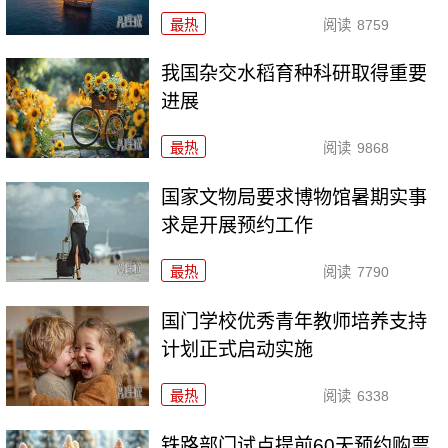
最热
阅读
8759
我国杂交水稻育种科研取得重要
进展
最热
阅读
9868
国家文物局要求博物馆暑期实事
求是开展预约工作
最热
阅读
7790
国门学校优秀青年教师培养支持
计划正式启动实施
最热
阅读
6338
铁路部门试点提前60天预约购票