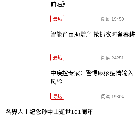
前沿》
最热
阅读
19450
智能育苗助增产 抢抓农时备春耕
最热
阅读
24251
中疾控专家：警惕麻疹疫情输入
风险
最热
阅读
19804
各界人士纪念孙中山逝世101周年