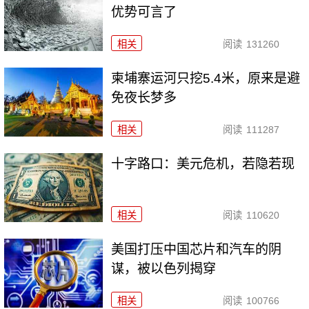
优势可言了
相关
阅读
131260
柬埔寨运河只挖5.4米，原来是避
免夜长梦多
相关
阅读
111287
十字路口：美元危机，若隐若现
相关
阅读
110620
美国打压中国芯片和汽车的阴
谋，被以色列揭穿
相关
阅读
100766