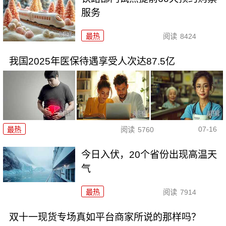
服务
最热
阅读
8424
我国2025年医保待遇享受人次达87.5亿
07-16
最热
阅读
5760
今日入伏，20个省份出现高温天
气
最热
阅读
7914
双十一现货专场真如平台商家所说的那样吗？