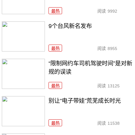
最热
阅读
9992
9个台风新名发布
最热
阅读
8955
“限制网约车司机驾驶时间”是对新
规的误读
最热
阅读
13125
别让“电子带娃”荒芜成长时光
最热
阅读
11538