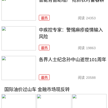
智能育苗助增产 抢抓农时备春耕
最热
阅读
24353
中疾控专家：警惕麻疹疫情输入
风险
最热
阅读
19863
各界人士纪念孙中山逝世101周年
最热
阅读
20588
国际油价过山车 金融市场现反转