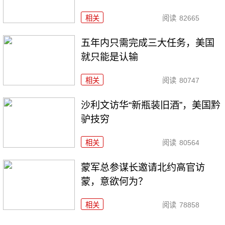
相关
阅读
82665
五年内只需完成三大任务，美国
就只能是认输
相关
阅读
80747
沙利文访华“新瓶装旧酒”，美国黔
驴技穷
相关
阅读
80564
​蒙军总参谋长邀请北约高官访
蒙，意欲何为？
相关
阅读
78858