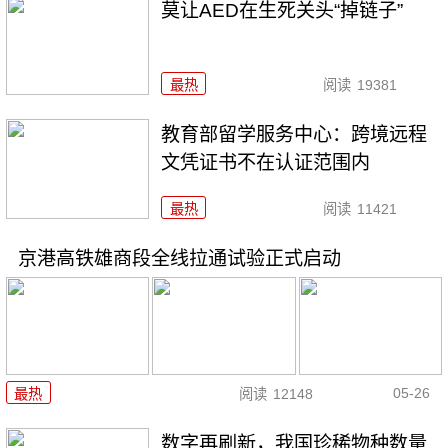
莫让AED在生死关头“掉链子”
最热
阅读
19381
教育部留学服务中心：跨境远程
文凭证书不在认证范围内
最热
阅读
11421
京港高铁雄商段全线拉通试验正式启动
05-26
最热
阅读
12148
数字再刷新，我国珍稀物种数量