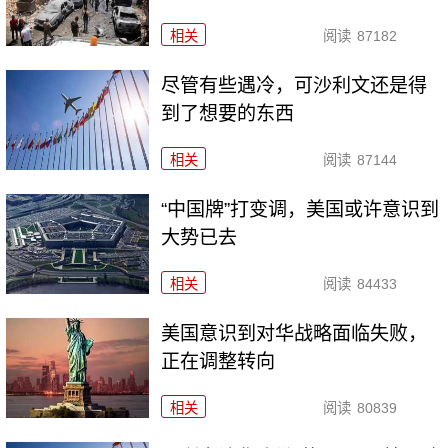
相关
阅读
87182
尽管有些遇冷，可沙利文还是得
到了想要的东西
相关
阅读
87144
“中国牌”打变调，美国或许意识到
大势已去
相关
阅读
84433
美国意识到对华战略面临失败，
正在调整转向
相关
阅读
80839