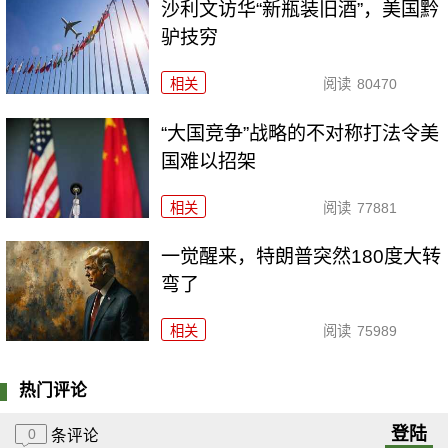
沙利文访华“新瓶装旧酒”，美国黔
驴技穷
相关
阅读
80470
“大国竞争”战略的不对称打法令美
国难以招架
相关
阅读
77881
一觉醒来，特朗普突然180度大转
弯了
相关
阅读
75989
热门评论
登陆
0
条评论