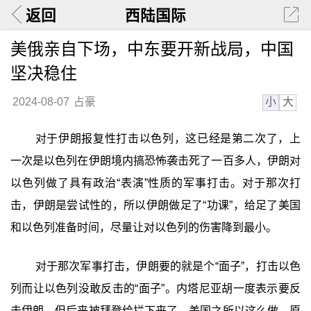
返回
西陆国际
美俄亲自下场，中东要开新战局，中国
坚决稳住
小
大
2024-08-07
占豪
对于伊朗报复性打击以色列，这已经是第二次了，上
一次是以色列在伊朗境内搞恐怖袭击死了一百多人，伊朗对
以色列做了具有政治“表演”性质的军事打击。对于那次打
击，伊朗是尝试性的，所以伊朗做足了“功课”，给足了美国
和以色列准备时间，尽量让对以色列的伤害降到最小。
对于那次军事打击，伊朗要的就是个“面子”，打击以色
列而让以色列没敢反击的“面子”。内塔尼亚胡一度表示要反
击伊朗，但后来被拜登给拦下来了。美国之所以这么做，原