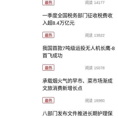
最热
阅读
14177
一季度全国税务部门征收税费收
入超8.4万亿元
最热
阅读
13822
我国首款7吨级运投无人机长鹰-8
首飞成功
最热
阅读
15078
承载烟火气的早市、菜市场渐成
文旅消费新增长点
最热
阅读
18980
八部门发布文件推进长期护理保