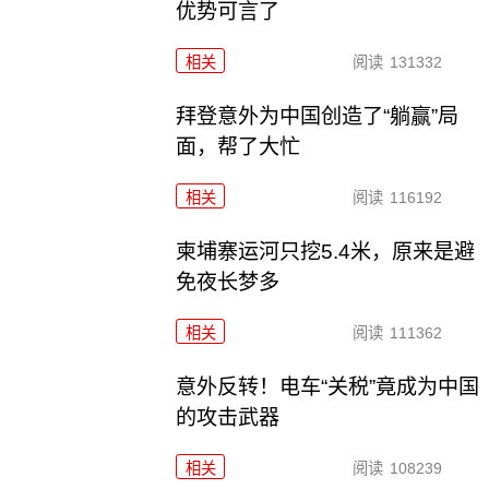
优势可言了
相关
阅读
131332
拜登意外为中国创造了“躺赢”局
面，帮了大忙
相关
阅读
116192
柬埔寨运河只挖5.4米，原来是避
免夜长梦多
相关
阅读
111362
意外反转！电车“关税”竟成为中国
的攻击武器
相关
阅读
108239