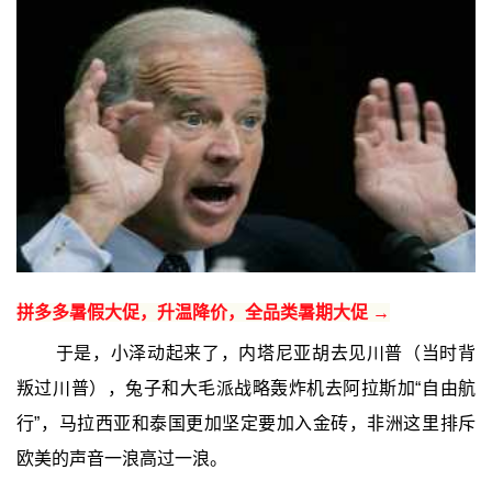
拼多多暑假大促，升温降价，全品类暑期大促 →
于是，小泽动起来了，内塔尼亚胡去见川普（当时背
叛过川普），兔子和大毛派战略轰炸机去阿拉斯加“自由航
行”，马拉西亚和泰国更加坚定要加入金砖，非洲这里排斥
欧美的声音一浪高过一浪。