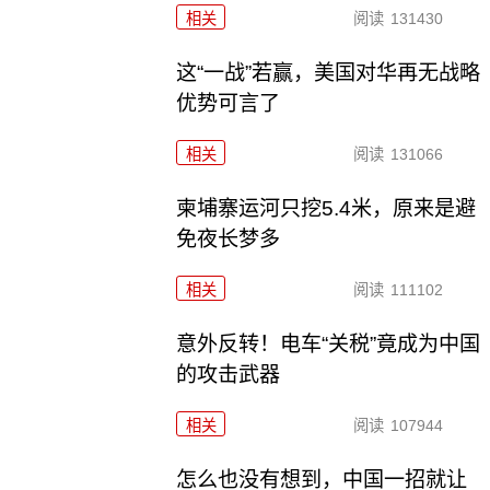
相关
阅读
131430
这“一战”若赢，美国对华再无战略
优势可言了
相关
阅读
131066
柬埔寨运河只挖5.4米，原来是避
免夜长梦多
相关
阅读
111102
意外反转！电车“关税”竟成为中国
的攻击武器
相关
阅读
107944
怎么也没有想到，中国一招就让