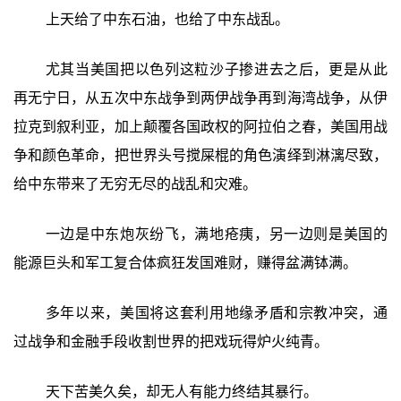
上天给了中东石油，也给了中东战乱。
尤其当美国把以色列这粒沙子掺进去之后，更是从此
再无宁日，从五次中东战争到两伊战争再到海湾战争，从伊
拉克到叙利亚，加上颠覆各国政权的阿拉伯之春，美国用战
争和颜色革命，把世界头号搅屎棍的角色演绎到淋漓尽致，
给中东带来了无穷无尽的战乱和灾难。
一边是中东炮灰纷飞，满地疮痍，另一边则是美国的
能源巨头和军工复合体疯狂发国难财，赚得盆满钵满。
多年以来，美国将这套利用地缘矛盾和宗教冲突，通
过战争和金融手段收割世界的把戏玩得炉火纯青。
天下苦美久矣，却无人有能力终结其暴行。