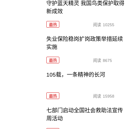
守护蓝天精灵 我国鸟类保护取得
新成效
最热
阅读
10255
失业保险稳岗扩岗政策举措延续
实施
最热
阅读
8675
105载，一条精神的长河
最热
阅读
15958
七部门启动全国社会救助法宣传
周活动