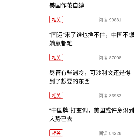
美国作茧自缚
相关
阅读
99881
“国运”来了谁也挡不住，中国不想
躺赢都难
相关
阅读
87008
尽管有些遇冷，可沙利文还是得
到了想要的东西
相关
阅读
86983
“中国牌”打变调，美国或许意识到
大势已去
相关
阅读
84228