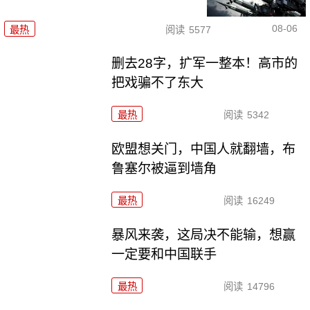
08-06
最热
阅读
5577
删去28字，扩军一整本！高市的
把戏骗不了东大
最热
阅读
5342
欧盟想关门，中国人就翻墙，布
鲁塞尔被逼到墙角
最热
阅读
16249
暴风来袭，这局决不能输，想赢
一定要和中国联手
最热
阅读
14796