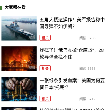
大家都在看
五角大楼这操作！美军报告称中
国导弹不如伊朗？
相关
阅读
9768
炸疯了！俄乌互掀“仓库战”，28
枚导弹全拦不住
相关
阅读
6668
一张纸条引发血案：美国为何要
替日本“托底”？
相关
阅读
5712