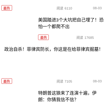
08-03
最热
阅读
6110
美国踏进3个大坑把自己埋了！恐
怕一个都爬不出
最热
阅读
17685
政治自杀！菲律宾防长，你这是在给菲律宾掘墓！
08-03
最热
阅读
7105
特朗普这狼来了连演十遍，伊
朗：你猜我信不信？