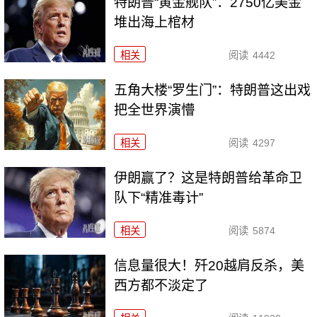
特朗普“黄金舰队”：2750亿美金
堆出海上棺材
相关
阅读
4442
五角大楼“罗生门”：特朗普这出戏
把全世界演懵
相关
阅读
4297
伊朗赢了？这是特朗普给革命卫
队下“精准毒计”
相关
阅读
5874
信息量很大！歼20越肩反杀，美
西方都不淡定了