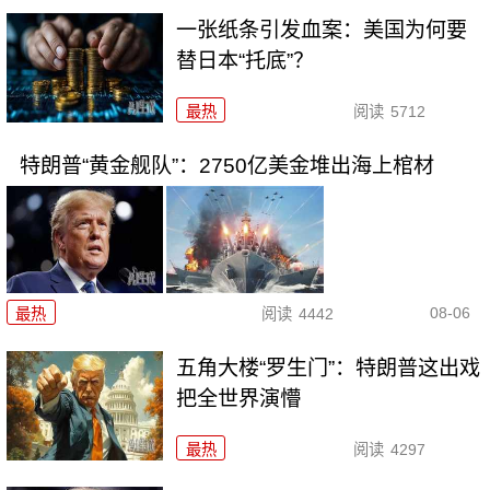
一张纸条引发血案：美国为何要
替日本“托底”？
最热
阅读
5712
特朗普“黄金舰队”：2750亿美金堆出海上棺材
08-06
最热
阅读
4442
五角大楼“罗生门”：特朗普这出戏
把全世界演懵
最热
阅读
4297