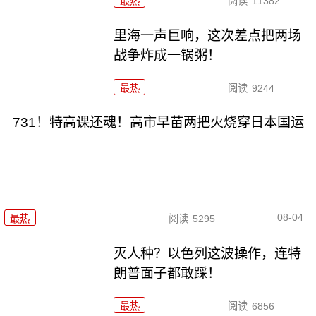
最热
阅读
11382
里海一声巨响，这次差点把两场
战争炸成一锅粥！
最热
阅读
9244
731！特高课还魂！高市早苗两把火烧穿日本国运
08-04
最热
阅读
5295
灭人种？以色列这波操作，连特
朗普面子都敢踩！
最热
阅读
6856