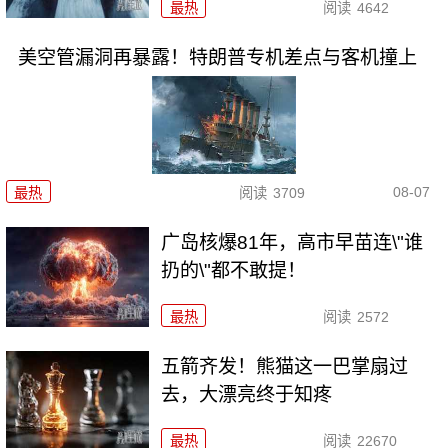
最热
阅读
4642
美空管漏洞再暴露！特朗普专机差点与客机撞上
08-07
最热
阅读
3709
广岛核爆81年，高市早苗连\"谁
扔的\"都不敢提！
最热
阅读
2572
五箭齐发！熊猫这一巴掌扇过
去，大漂亮终于知疼
最热
阅读
22670