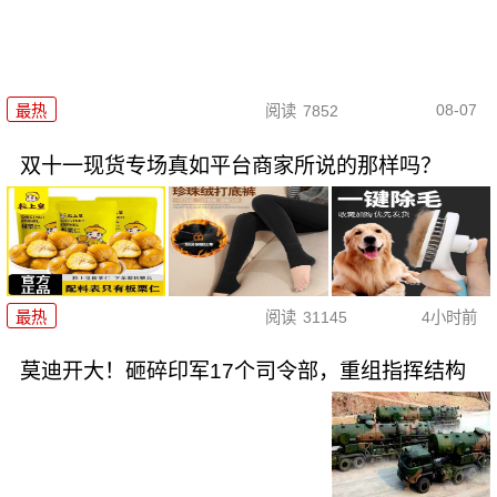
08-07
最热
阅读
7852
双十一现货专场真如平台商家所说的那样吗？
最热
阅读
31145
4小时前
莫迪开大！砸碎印军17个司令部，重组指挥结构