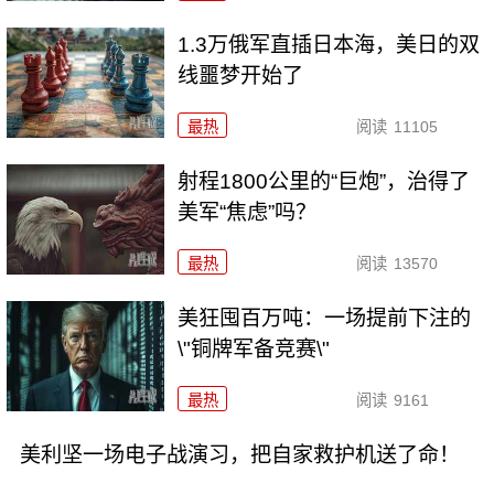
1.3万俄军直插日本海，美日的双
线噩梦开始了
最热
阅读
11105
射程1800公里的“巨炮”，治得了
美军“焦虑”吗？
最热
阅读
13570
美狂囤百万吨：一场提前下注的
\"铜牌军备竞赛\"
最热
阅读
9161
美利坚一场电子战演习，把自家救护机送了命！