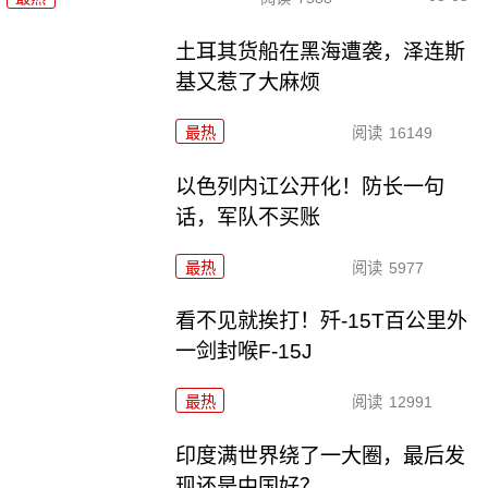
土耳其货船在黑海遭袭，泽连斯
基又惹了大麻烦
最热
阅读
16149
以色列内讧公开化！防长一句
话，军队不买账
最热
阅读
5977
看不见就挨打！歼-15T百公里外
一剑封喉F-15J
最热
阅读
12991
印度满世界绕了一大圈，最后发
现还是中国好？