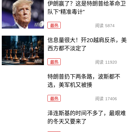
伊朗赢了？这是特朗普给革命卫
队下“精准毒计”
最热
阅读
5874
信息量很大！歼20越肩反杀，美
西方都不淡定了
最热
阅读
11920
特朗普扔下两条路，波斯都不
选，美军机又被揍
最热
阅读
17406
泽连斯基的时间不多了，最艰难
的冬天又要来了