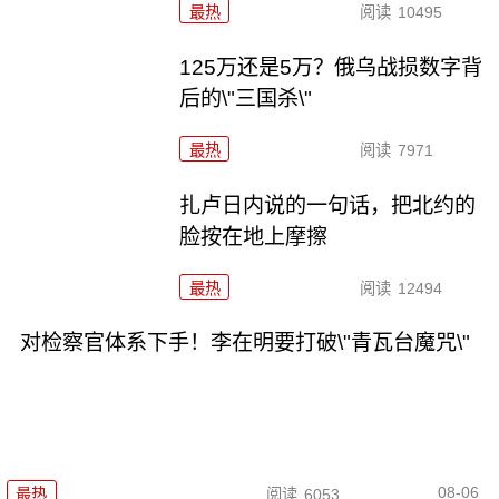
最热
阅读
10495
125万还是5万？俄乌战损数字背
后的\"三国杀\"
最热
阅读
7971
扎卢日内说的一句话，把北约的
脸按在地上摩擦
最热
阅读
12494
对检察官体系下手！李在明要打破\"青瓦台魔咒\"
08-06
最热
阅读
6053