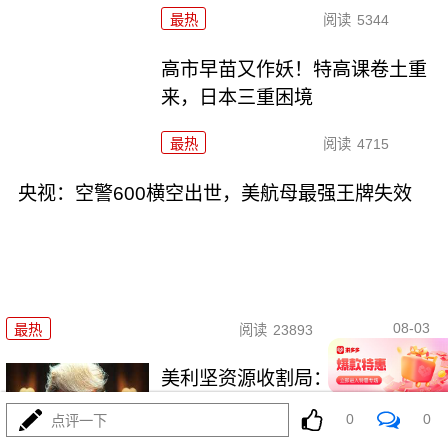
最热
阅读
5344
高市早苗又作妖！特高课卷土重
来，日本三重困境
最热
阅读
4715
央视：空警600横空出世，美航母最强王牌失效
08-03
最热
阅读
23893
美利坚资源收割局：特朗普为何
对乌稀土\"摊牌\"
0
0
点评一下