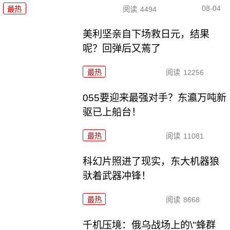
08-04
最热
阅读
4494
美利坚亲自下场救日元，结果
呢？回弹后又蔫了
最热
阅读
12256
055要迎来最强对手？东瀛万吨新
驱已上船台！
最热
阅读
11081
科幻片照进了现实，东大机器狼
驮着武器冲锋！
最热
阅读
8668
千机压境：俄乌战场上的\"蜂群