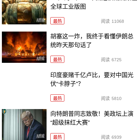
全球工业版图
最热
阅读
11068
胡塞这一炸，我终于看懂伊朗总
统昨天那句话了
最热
阅读
6725
印度豪赌千亿卢比，要对中国光
伏“卡脖子”？
最热
阅读
5810
向特朗普同志致敬！美政坛上演
“超级抹红大赛”
最热
阅读
6939