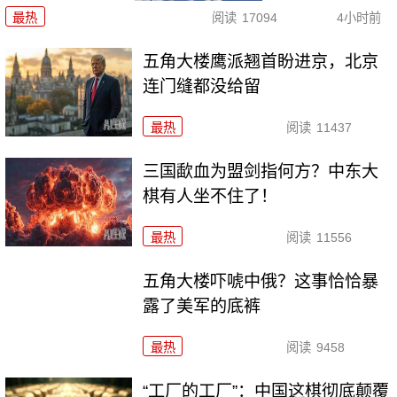
最热
阅读
17094
4小时前
五角大楼鹰派翘首盼进京，北京
连门缝都没给留
最热
阅读
11437
三国歃血为盟剑指何方？中东大
棋有人坐不住了！
最热
阅读
11556
五角大楼吓唬中俄？这事恰恰暴
露了美军的底裤
最热
阅读
9458
“工厂的工厂”：中国这棋彻底颠覆