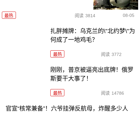
08-05
最热
阅读
3814
扎胖摊牌：乌克兰的\"北约梦\"为
何成了一地鸡毛？
最热
阅读
3772
刚刚，普京被逼亮出底牌！俄罗
斯要干大事了！
最热
阅读
14786
官宣“核常兼备”！六爷挂弹反航母，炸醒多少人