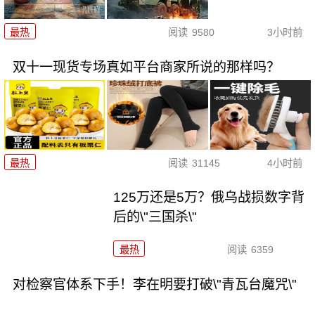
最热
阅读
9580
3小时前
双十一现货专场真如平台商家所说的那样吗？
最热
阅读
31145
4小时前
125万还是5万？俄乌战损数字背
后的\"三国杀\"
最热
阅读
6359
对检察官体系下手！李在明要打破\"青瓦台魔咒\"