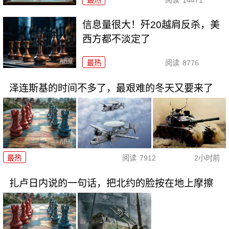
信息量很大！歼20越肩反杀，美
西方都不淡定了
最热
阅读
8776
泽连斯基的时间不多了，最艰难的冬天又要来了
最热
阅读
7912
2小时前
扎卢日内说的一句话，把北约的脸按在地上摩擦