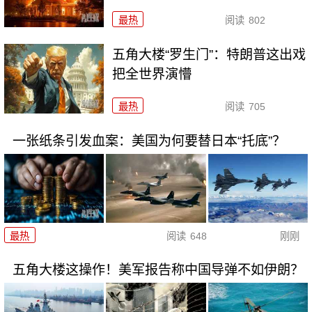
最热
阅读
802
五角大楼“罗生门”：特朗普这出戏
把全世界演懵
最热
阅读
705
一张纸条引发血案：美国为何要替日本“托底”？
最热
阅读
648
刚刚
五角大楼这操作！美军报告称中国导弹不如伊朗？