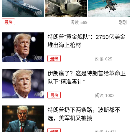
最热
阅读
569
刚刚
特朗普“黄金舰队”：2750亿美金
堆出海上棺材
最热
阅读
625
伊朗赢了？这是特朗普给革命卫
队下“精准毒计”
最热
阅读
1002
特朗普扔下两条路，波斯都不
选，美军机又被揍
最热
阅读
14471