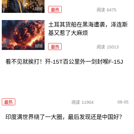
最热
阅读
6475
土耳其货船在黑海遭袭，泽连斯
基又惹了大麻烦
最热
阅读
15013
看不见就挨打！歼-15T百公里外一剑封喉F-15J
08-05
最热
阅读
11904
印度满世界绕了一大圈，最后发现还是中国好？