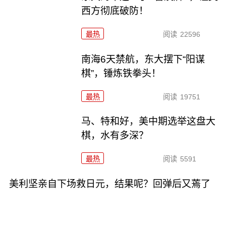
西方彻底破防！
最热
阅读
22596
南海6天禁航，东大摆下“阳谋
棋”，锤炼铁拳头！
最热
阅读
19751
马、特和好，美中期选举这盘大
棋，水有多深？
最热
阅读
5591
美利坚亲自下场救日元，结果呢？回弹后又蔫了