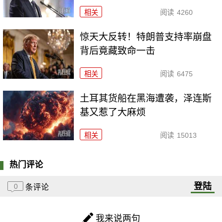
相关
阅读
4260
惊天大反转！特朗普支持率崩盘
背后竟藏致命一击
相关
阅读
6475
土耳其货船在黑海遭袭，泽连斯
基又惹了大麻烦
相关
阅读
15013
热门评论
登陆
0
条评论
我来说两句