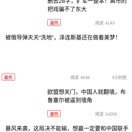
删去28字，扩军一整本！高市的
把戏骗不了东大
最热
阅读
4143
被俄导弹天天“洗地”，泽连斯基还在做着美梦！
最热
阅读
4036
3小时前
欧盟想关门，中国人就翻墙，布
鲁塞尔被逼到墙角
最热
阅读
14250
暴风来袭，这局决不能输，想赢一定要和中国联手