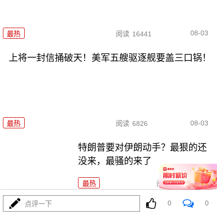
08-03
最热
阅读
16441
上将一封信捅破天！美军五艘驱逐舰要盖三口锅！
08-03
最热
阅读
6826
特朗普要对伊朗动手？最狠的还
没来，最骚的来了
最热
阅读
5442
0
0
点评一下
政治自杀！菲律宾防长，你这是