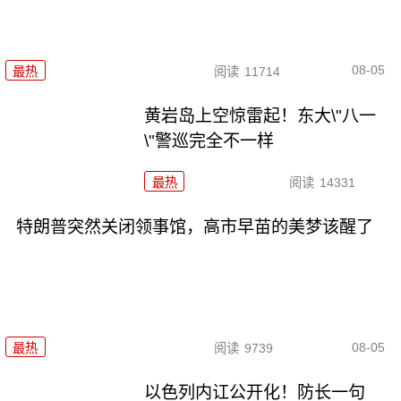
08-05
最热
阅读
11714
黄岩岛上空惊雷起！东大\"八一
\"警巡完全不一样
最热
阅读
14331
特朗普突然关闭领事馆，高市早苗的美梦该醒了
08-05
最热
阅读
9739
以色列内讧公开化！防长一句