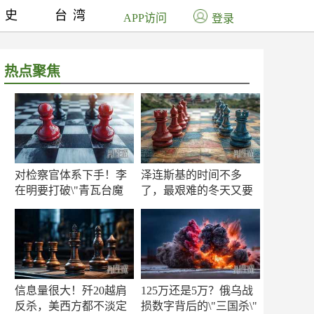
历史
台湾
APP访问
登录
热点聚焦
对检察官体系下手！李
泽连斯基的时间不多
在明要打破\"青瓦台魔
了，最艰难的冬天又要
咒\"
来了
信息量很大！歼20越肩
125万还是5万？俄乌战
反杀，美西方都不淡定
损数字背后的\"三国杀\"