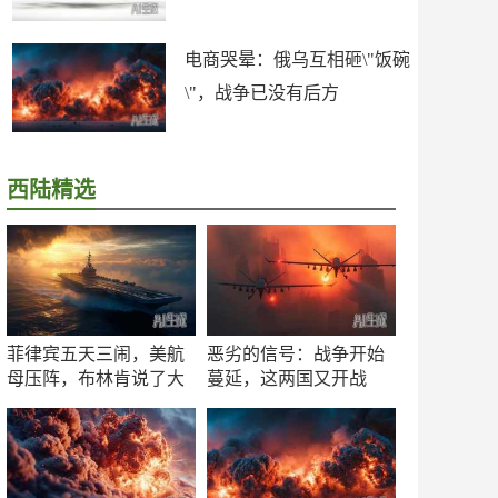
电商哭晕：俄乌互相砸\"饭碗
\"，战争已没有后方
西陆精选
菲律宾五天三闹，美航
恶劣的信号：战争开始
母压阵，布林肯说了大
蔓延，这两国又开战
实话
了！