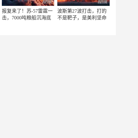
报复来了！苏-57雷霆一
波斯第27波打击，打的
击，7000吨粮船沉海底
不是靶子，是美利坚命
门