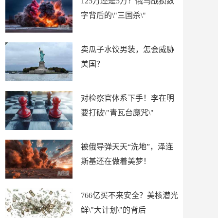
125万还是5万？俄乌战损数
字背后的\"三国杀\"
卖瓜子水饺男装，怎会威胁
美国？
对检察官体系下手！李在明
要打破\"青瓦台魔咒\"
被俄导弹天天“洗地”，泽连
斯基还在做着美梦！
766亿买不来安全？美核潜光
鲜\"大计划\"的背后