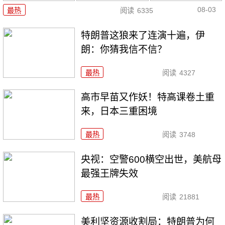
08-03
最热
阅读
6335
特朗普这狼来了连演十遍，伊
朗：你猜我信不信？
最热
阅读
4327
高市早苗又作妖！特高课卷土重
来，日本三重困境
最热
阅读
3748
央视：空警600横空出世，美航母
最强王牌失效
最热
阅读
21881
美利坚资源收割局：特朗普为何