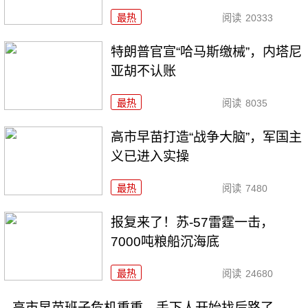
最热
阅读
20333
特朗普官宣“哈马斯缴械”，内塔尼
亚胡不认账
最热
阅读
8035
高市早苗打造“战争大脑”，军国主
义已进入实操
最热
阅读
7480
报复来了！苏-57雷霆一击，
7000吨粮船沉海底
最热
阅读
24680
高市早苗班子危机重重，手下人开始找后路了