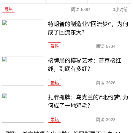
最热
阅读
5894
3小时前
特朗普的制造业\"回流梦\"，为何
成了回流东大？
最热
阅读
5734
核牌局的模糊艺术：普京核红
线，到底有多红？
最热
阅读
3026
扎胖摊牌：乌克兰的\"北约梦\"为
何成了一地鸡毛？
最热
阅读
3023