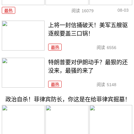
08-03
最热
阅读
16079
上将一封信捅破天！美军五艘驱
逐舰要盖三口锅！
最热
阅读
6556
特朗普要对伊朗动手？最狠的还
没来，最骚的来了
最热
阅读
5148
政治自杀！菲律宾防长，你这是在给菲律宾掘墓！