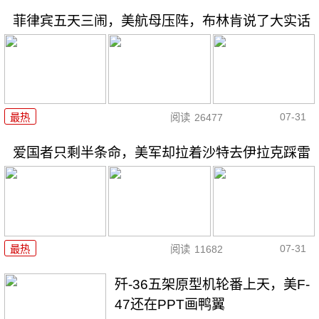
菲律宾五天三闹，美航母压阵，布林肯说了大实话
07-31
最热
阅读
26477
爱国者只剩半条命，美军却拉着沙特去伊拉克踩雷
07-31
最热
阅读
11682
歼-36五架原型机轮番上天，美F-
47还在PPT画鸭翼