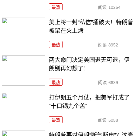
最热
阅读
10254
美上将一封“私信”捅破天！特朗普
被架在火上烤
最热
阅读
8952
两大命门决定美国退无可退，伊
朗别再幻想了！
最热
阅读
6639
打伊朗五个月仗，把美军打成了
“十口锅九个盖”
最热
阅读
5058
特朗普要对伊朗“断气断电”？这豪