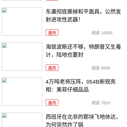
东瀛彻底撕掉和平面具，公然发
射进攻性武器！
最热
阅读
10585
海锁波斯还不够，特朗普又生毒
计，陆地也要封
最热
阅读
8000
4万吨老将压阵，054B新锐亮
相：美菲仔细品品
最热
阅读
7810
西班牙在北非的那块飞地休达，
为何突然炸了锅