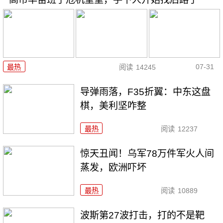
07-31
最热
阅读
14245
导弹雨落，F35折翼：中东这盘
棋，美利坚咋整
最热
阅读
12237
惊天丑闻！乌军78万件军火人间
蒸发，欧洲吓坏
最热
阅读
10889
波斯第27波打击，打的不是靶