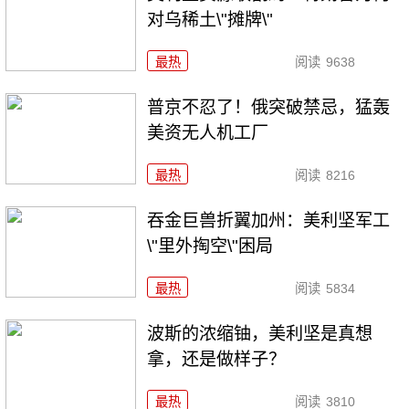
对乌稀土\"摊牌\"
最热
阅读
9638
普京不忍了！俄突破禁忌，猛轰
美资无人机工厂
最热
阅读
8216
吞金巨兽折翼加州：美利坚军工
\"里外掏空\"困局
最热
阅读
5834
波斯的浓缩铀，美利坚是真想
拿，还是做样子？
最热
阅读
3810