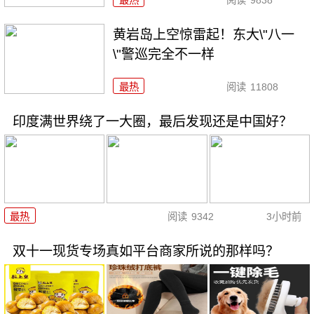
最热
阅读
9838
黄岩岛上空惊雷起！东大\"八一
\"警巡完全不一样
最热
阅读
11808
印度满世界绕了一大圈，最后发现还是中国好？
最热
阅读
9342
3小时前
双十一现货专场真如平台商家所说的那样吗？