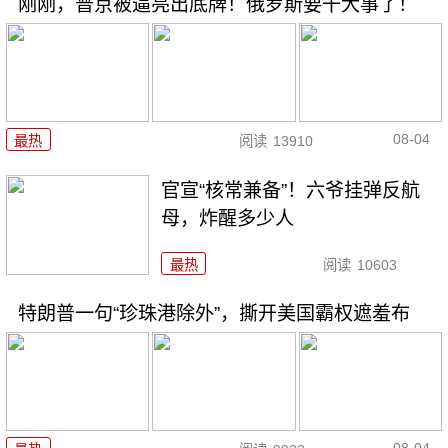
刚刚，普京被逼亮出底牌！俄罗斯要干大事了！
08-04
最热
阅读
13910
官宣“核常兼备”！六爷挂弹反航
母，炸醒多少人
最热
阅读
10603
特朗普一句“珍珠港除外”，撕开美国霸权遮羞布