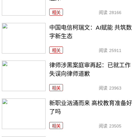
相关
阅读
28166
中国电信柯瑞文：AI赋能 共筑数
字新生态
相关
阅读
25911
律师涉黑案庭审再起：已就工作
失误向律师道歉
相关
阅读
23963
新职业汹涌而来 高校教育准备好
了吗
相关
阅读
23505