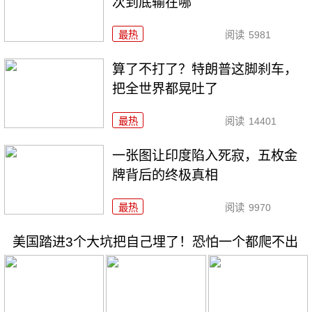
次到底输在哪
最热
阅读
5981
算了不打了？特朗普这脚刹车，
把全世界都晃吐了
最热
阅读
14401
一张图让印度陷入死寂，五枚金
牌背后的终极真相
最热
阅读
9970
美国踏进3个大坑把自己埋了！恐怕一个都爬不出