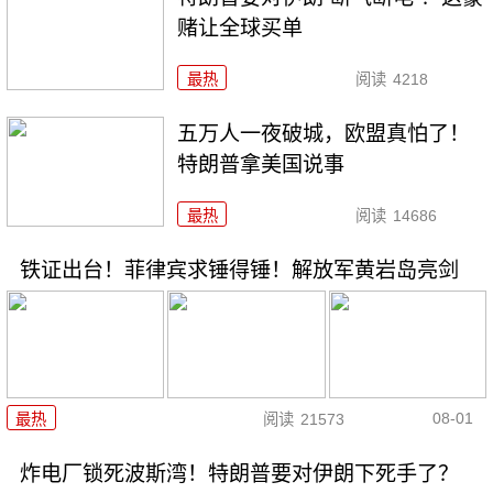
赌让全球买单
最热
阅读
4218
五万人一夜破城，欧盟真怕了！
特朗普拿美国说事
最热
阅读
14686
铁证出台！菲律宾求锤得锤！解放军黄岩岛亮剑
08-01
最热
阅读
21573
炸电厂锁死波斯湾！特朗普要对伊朗下死手了？