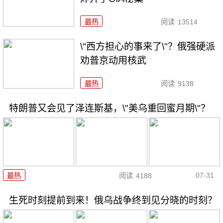
最热
阅读
13514
\"西方担心的事来了\"？俄强硬派
劝普京动用核武
最热
阅读
9138
特朗普又会见了泽连斯基，\"美乌重回蜜月期\"？
07-31
最热
阅读
4188
生死时刻提前到来！俄乌战争终到见分晓的时刻？