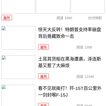
最热
阅读
1060
30分钟前
惊天大反转！特朗普支持率崩盘
背后竟藏致命一击
最热
阅读
1398
土耳其货船在黑海遭袭，泽连斯
基又惹了大麻烦
最热
阅读
12348
看不见就挨打！歼-15T百公里外
一剑封喉F-15J