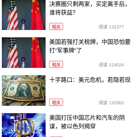
决赛圈只剩两家，买定离手后，
谁将获益？
相关
阅读
131377
美国若强打关税牌，中国恐怕要
打“军事牌”了
相关
阅读
114024
十字路口：美元危机，若隐若现
相关
阅读
110362
美国打压中国芯片和汽车的阴
谋，被以色列揭穿