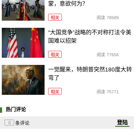
蒙，意欲何为？
相关
阅读
78589
“大国竞争”战略的不对称打法令美
国难以招架
相关
阅读
77656
一觉醒来，特朗普突然180度大转
弯了
相关
阅读
75771
热门评论
登陆
0
条评论