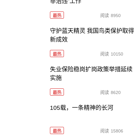
非治违”工作
最热
阅读
8950
守护蓝天精灵 我国鸟类保护取得
新成效
最热
阅读
10150
失业保险稳岗扩岗政策举措延续
实施
最热
阅读
8620
105载，一条精神的长河
最热
阅读
15806