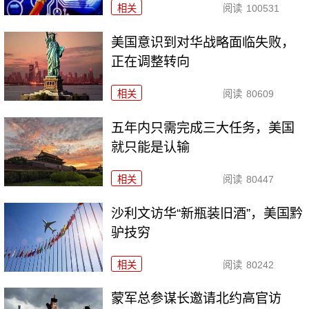
相关
阅读
100531
美国意识到对华战略面临失败，
正在调整转向
相关
阅读
80609
五年内只需完成三大任务，美国
就只能是认输
相关
阅读
80447
沙利文访华“新瓶装旧酒”，美国黔
驴技穷
相关
阅读
80242
​蒙军总参谋长邀请北约高官访