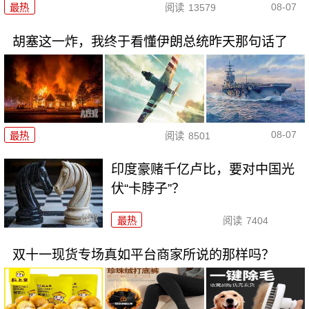
08-07
最热
阅读
13579
胡塞这一炸，我终于看懂伊朗总统昨天那句话了
08-07
最热
阅读
8501
印度豪赌千亿卢比，要对中国光
伏“卡脖子”？
最热
阅读
7404
双十一现货专场真如平台商家所说的那样吗？