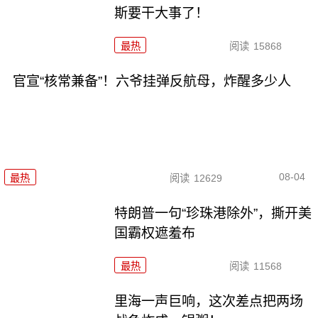
斯要干大事了！
最热
阅读
15868
官宣“核常兼备”！六爷挂弹反航母，炸醒多少人
08-04
最热
阅读
12629
特朗普一句“珍珠港除外”，撕开美
国霸权遮羞布
最热
阅读
11568
里海一声巨响，这次差点把两场