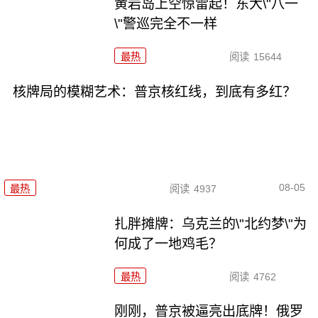
黄岩岛上空惊雷起！东大\"八一
\"警巡完全不一样
最热
阅读
15644
核牌局的模糊艺术：普京核红线，到底有多红？
08-05
最热
阅读
4937
扎胖摊牌：乌克兰的\"北约梦\"为
何成了一地鸡毛？
最热
阅读
4762
刚刚，普京被逼亮出底牌！俄罗