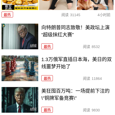
最热
阅读
31145
4小时前
向特朗普同志致敬！美政坛上演
“超级抹红大赛”
最热
阅读
8532
1.3万俄军直插日本海，美日的双
线噩梦开始了
最热
阅读
11864
美狂囤百万吨：一场提前下注的
\"铜牌军备竞赛\"
最热
阅读
9830