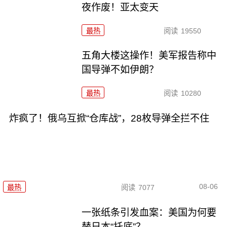
夜作废！亚太变天
最热
阅读
19550
五角大楼这操作！美军报告称中
国导弹不如伊朗？
最热
阅读
10280
炸疯了！俄乌互掀“仓库战”，28枚导弹全拦不住
08-06
最热
阅读
7077
一张纸条引发血案：美国为何要
替日本“托底”？