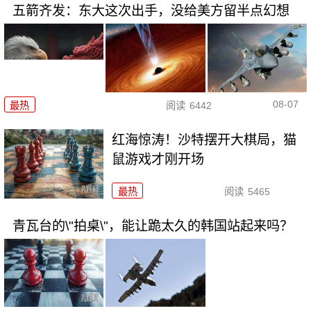
五箭齐发：东大这次出手，没给美方留半点幻想
08-07
最热
阅读
6442
红海惊涛！沙特摆开大棋局，猫
鼠游戏才刚开场
最热
阅读
5465
青瓦台的\"拍桌\"，能让跪太久的韩国站起来吗？