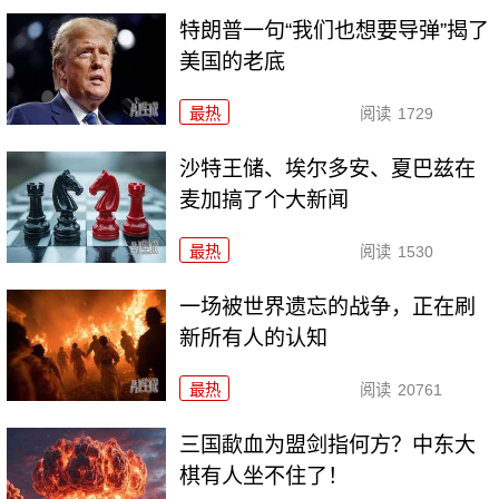
特朗普一句“我们也想要导弹”揭了
美国的老底
最热
阅读
1729
沙特王储、埃尔多安、夏巴兹在
麦加搞了个大新闻
最热
阅读
1530
一场被世界遗忘的战争，正在刷
新所有人的认知
最热
阅读
20761
三国歃血为盟剑指何方？中东大
棋有人坐不住了！