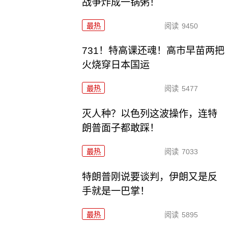
战争炸成一锅粥！
最热
阅读
9450
731！特高课还魂！高市早苗两把
火烧穿日本国运
最热
阅读
5477
灭人种？以色列这波操作，连特
朗普面子都敢踩！
最热
阅读
7033
特朗普刚说要谈判，伊朗又是反
手就是一巴掌！
最热
阅读
5895