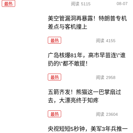
08-07
最热
阅读
5115
美空管漏洞再暴露！特朗普专机
差点与客机撞上
最热
阅读
4155
广岛核爆81年，高市早苗连\"谁
扔的\"都不敢提！
最热
阅读
2958
五箭齐发！熊猫这一巴掌扇过
去，大漂亮终于知疼
最热
阅读
23604
央视短短5秒钟，美军3年兵推一