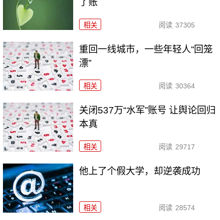
了账
相关
阅读
37305
重回一线城市，一些年轻人“回笼
漂”
相关
阅读
30364
关闭537万“水军”账号 让舆论回归
本真
相关
阅读
29717
他上了个假大学，却逆袭成功
相关
阅读
28574