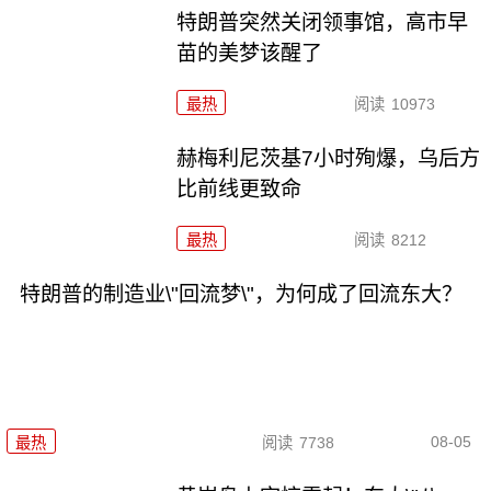
特朗普突然关闭领事馆，高市早
苗的美梦该醒了
最热
阅读
10973
赫梅利尼茨基7小时殉爆，乌后方
比前线更致命
最热
阅读
8212
特朗普的制造业\"回流梦\"，为何成了回流东大？
08-05
最热
阅读
7738