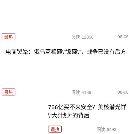
08-06
最热
阅读
12850
电商哭晕：俄乌互相砸\"饭碗\"，战争已没有后方
08-06
最热
阅读
4166
766亿买不来安全？美核潜光鲜
\"大计划\"的背后
最热
阅读
6493