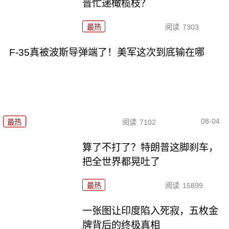
普忙递橄榄枝？
最热
阅读
7303
F-35真被波斯导弹端了！美军这次到底输在哪
08-04
最热
阅读
7102
算了不打了？特朗普这脚刹车，
把全世界都晃吐了
最热
阅读
15899
一张图让印度陷入死寂，五枚金
牌背后的终极真相