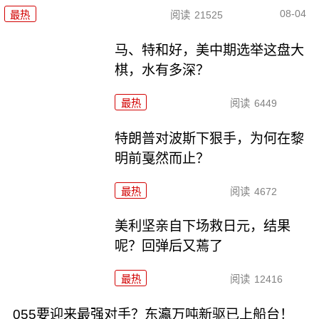
08-04
最热
阅读
21525
马、特和好，美中期选举这盘大
棋，水有多深？
最热
阅读
6449
特朗普对波斯下狠手，为何在黎
明前戛然而止？
最热
阅读
4672
美利坚亲自下场救日元，结果
呢？回弹后又蔫了
最热
阅读
12416
055要迎来最强对手？东瀛万吨新驱已上船台！