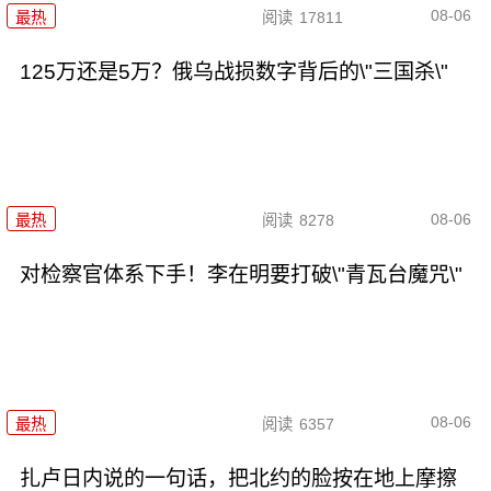
08-06
最热
阅读
17811
125万还是5万？俄乌战损数字背后的\"三国杀\"
08-06
最热
阅读
8278
对检察官体系下手！李在明要打破\"青瓦台魔咒\"
08-06
最热
阅读
6357
扎卢日内说的一句话，把北约的脸按在地上摩擦