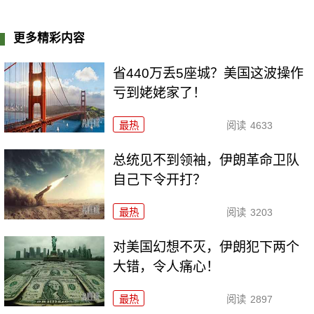
更多精彩内容
省440万丢5座城？美国这波操作
亏到姥姥家了！
最热
阅读
4633
总统见不到领袖，伊朗革命卫队
自己下令开打？
最热
阅读
3203
对美国幻想不灭，伊朗犯下两个
大错，令人痛心！
最热
阅读
2897