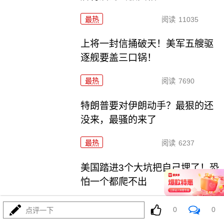
最热
阅读
11035
上将一封信捅破天！美军五艘驱
逐舰要盖三口锅！
最热
阅读
7690
特朗普要对伊朗动手？最狠的还
没来，最骚的来了
最热
阅读
6237
美国踏进3个大坑把自己埋了！恐
怕一个都爬不出
最热
阅读
17973
0
0
点评一下