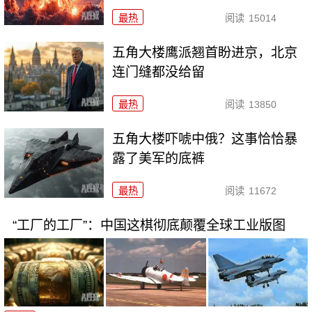
最热
阅读
15014
五角大楼鹰派翘首盼进京，北京
连门缝都没给留
最热
阅读
13850
五角大楼吓唬中俄？这事恰恰暴
露了美军的底裤
最热
阅读
11672
“工厂的工厂”：中国这棋彻底颠覆全球工业版图