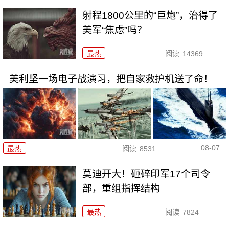
射程1800公里的“巨炮”，治得了
美军“焦虑”吗？
最热
阅读
14369
美利坚一场电子战演习，把自家救护机送了命！
08-07
最热
阅读
8531
莫迪开大！砸碎印军17个司令
部，重组指挥结构
最热
阅读
7824