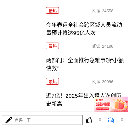
最热
阅读
24558
今年春运全社会跨区域人员流动
量预计将达95亿人次
最热
阅读
24198
两部门：全面推行急难事项“小额
快救”
最热
阅读
20996
近7亿！2025年出入境人次创历
史新高
最热
阅读
19291
0
0
点评一下