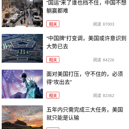
“国运”来了谁也挡不住，中国不想
躺赢都难
相关
阅读
87003
“中国牌”打变调，美国或许意识到
大势已去
相关
阅读
84226
面对美国打压，守不住的，必须
得“攻出去”
相关
阅读
82362
五年内只需完成三大任务，美国
就只能是认输