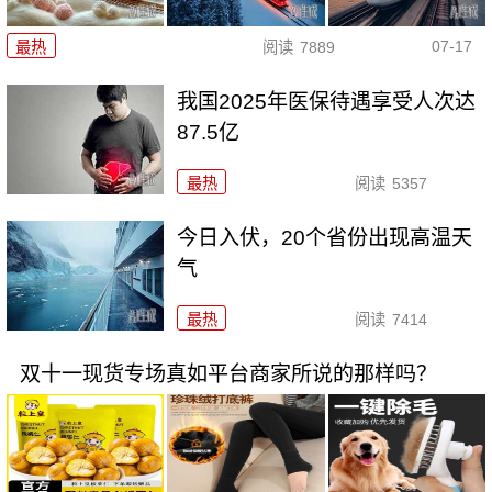
07-17
最热
阅读
7889
我国2025年医保待遇享受人次达
87.5亿
最热
阅读
5357
今日入伏，20个省份出现高温天
气
最热
阅读
7414
双十一现货专场真如平台商家所说的那样吗？