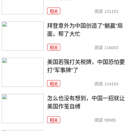
相关
阅读
131153
拜登意外为中国创造了“躺赢”局
面，帮了大忙
相关
阅读
116003
美国若强打关税牌，中国恐怕要
打“军事牌”了
相关
阅读
114163
怎么也没有想到，中国一招就让
美国作茧自缚
相关
阅读
99985