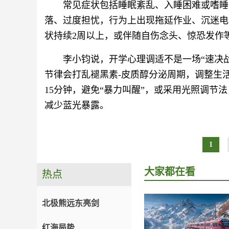
常见症状包括睡眠紊乱、入睡困难或嗜睡
落、过度担忧，行为上出现拖延作业、沉迷电
状持续2周以上，或伴随自伤念头、惊恐发作
李小钧说，开学心理调适不是一场“速决战
节律会打乱褪黑素-皮质醇分泌周期，调整生
15分钟，避免“暴力叫醒”，或采用光照调节
减少蓝光暴露。
1
大家都在看
热点
北极熊远东亮剑
红海局势