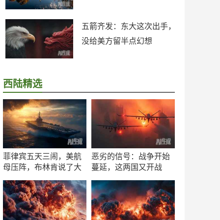
五箭齐发：东大这次出手，
没给美方留半点幻想
西陆精选
菲律宾五天三闹，美航
恶劣的信号：战争开始
母压阵，布林肯说了大
蔓延，这两国又开战
实话
了！