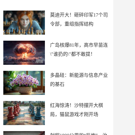
吗？
吗？
莫迪开大！砸碎印军17个司
令部，重组指挥结构
广岛核爆81年，高市早苗连
\"谁扔的\"都不敢提！
多晶硅：新能源与信息产业
的基石
红海惊涛！沙特摆开大棋
局，猫鼠游戏才刚开场