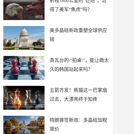
射程1800公里的“巨炮”，治
得了美军“焦虑”吗？
美多晶硅新政重塑全球供应
链
青瓦台的\"拍桌\"，能让跪太
久的韩国站起来吗？
五箭齐发！熊猫这一巴掌扇
过去，大漂亮终于知疼
特朗普签新政：多晶硅加税
限价