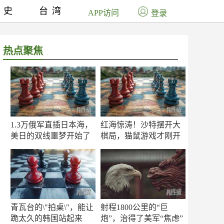
历史
台湾
APP访问
登录
热点聚焦
1.3万俄军直插日本海，
红海惊涛！沙特摆开大
美日的双线噩梦开始了
棋局，猫鼠游戏才刚开
场
青瓦台的\"拍桌\"，能让
射程1800公里的“巨
跪太久的韩国站起来
炮”，治得了美军“焦虑”