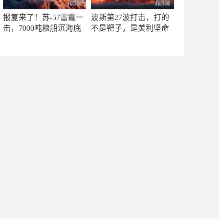
报复来了！苏-57雷霆一
波斯第27波打击，打的
击，7000吨粮船沉海底
不是靶子，是美利坚命
门