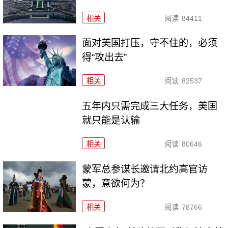
相关
阅读
84411
面对美国打压，守不住的，必须
得“攻出去”
相关
阅读
82537
五年内只需完成三大任务，美国
就只能是认输
相关
阅读
80646
​蒙军总参谋长邀请北约高官访
蒙，意欲何为？
相关
阅读
78766