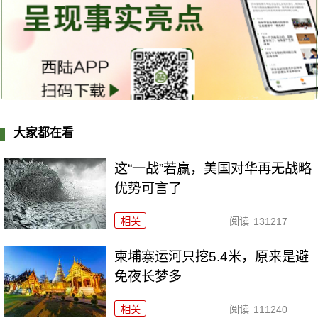
大家都在看
这“一战”若赢，美国对华再无战略
优势可言了
相关
阅读
131217
柬埔寨运河只挖5.4米，原来是避
免夜长梦多
相关
阅读
111240