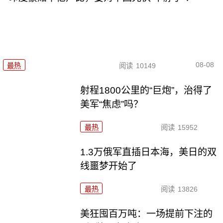
08-08
最热
阅读
10149
射程1800公里的“巨炮”，治得了
美军“焦虑”吗？
最热
阅读
15952
1.3万俄军直插日本海，美日的双
线噩梦开始了
最热
阅读
13826
美狂囤百万吨：一场提前下注的