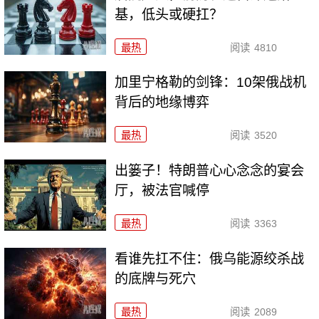
基，低头或硬扛？
最热
阅读
4810
加里宁格勒的剑锋：10架俄战机
背后的地缘博弈
最热
阅读
3520
出篓子！特朗普心心念念的宴会
厅，被法官喊停
最热
阅读
3363
看谁先扛不住：俄乌能源绞杀战
的底牌与死穴
最热
阅读
2089