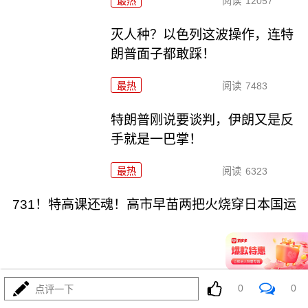
最热
阅读
12057
灭人种？以色列这波操作，连特
朗普面子都敢踩！
最热
阅读
7483
特朗普刚说要谈判，伊朗又是反
手就是一巴掌！
最热
阅读
6323
731！特高课还魂！高市早苗两把火烧穿日本国运
0
0
点评一下
08-04
最热
阅读
5888