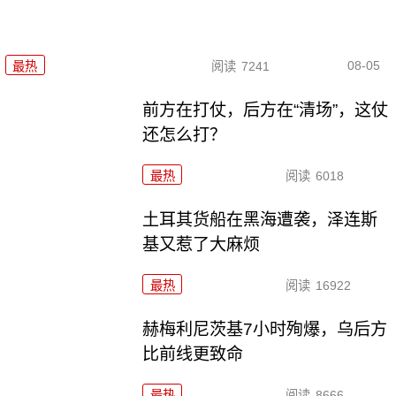
08-05
最热
阅读
7241
前方在打仗，后方在“清场”，这仗
还怎么打？
最热
阅读
6018
土耳其货船在黑海遭袭，泽连斯
基又惹了大麻烦
最热
阅读
16922
赫梅利尼茨基7小时殉爆，乌后方
比前线更致命
最热
阅读
8666