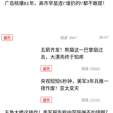
广岛核爆81年，高市早苗连\"谁扔的\"都不敢提！
08-07
最热
阅读
3947
五箭齐发！熊猫这一巴掌扇过
去，大漂亮终于知疼
最热
阅读
25582
央视短短5秒钟，美军3年兵推一
夜作废！亚太变天
最热
阅读
22152
五角大楼这操作！美军报告称中国导弹不如伊朗？