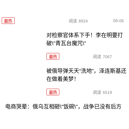
08-06
最热
阅读
8924
对检察官体系下手！李在明要打
破\"青瓦台魔咒\"
最热
阅读
7067
被俄导弹天天“洗地”，泽连斯基还
在做着美梦！
最热
阅读
6519
电商哭晕：俄乌互相砸\"饭碗\"，战争已没有后方