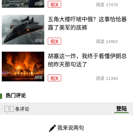
相关
阅读
17478
五角大楼吓唬中俄？这事恰恰暴
露了美军的底裤
相关
阅读
14963
胡塞这一炸，我终于看懂伊朗总
统昨天那句话了
相关
阅读
11344
热门评论
登陆
0
条评论
我来说两句