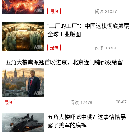
最热
阅读
21037
“工厂的工厂”：中国这棋彻底颠覆
全球工业版图
最热
阅读
18361
五角大楼鹰派翘首盼进京，北京连门缝都没给留
08-07
最热
阅读
17478
五角大楼吓唬中俄？这事恰恰暴
露了美军的底裤