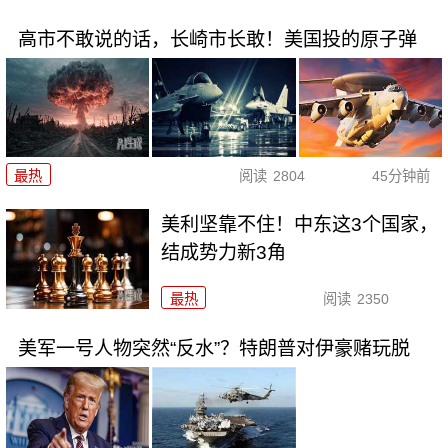
高市不敢说的话，长崎市长敢！美国投的原子弹
最热
阅读
2804
45分钟前
美利坚靠不住！中东这3个国家，
结成势力新3角
最热
阅读
2350
美军一号人物突然“反水”？特朗普对伊豪赌玩脱