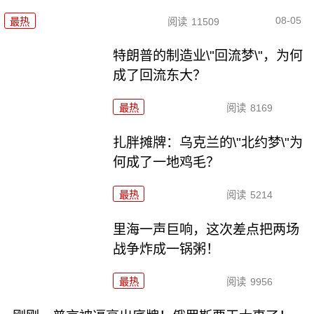
08-05
最热
阅读
11509
特朗普的制造业\"回流梦\"，为何
成了回流东大？
最热
阅读
8169
扎胖摊牌：乌克兰的\"北约梦\"为
何成了一地鸡毛？
最热
阅读
5214
里海一声巨响，这次差点把两场
战争炸成一锅粥！
最热
阅读
9956