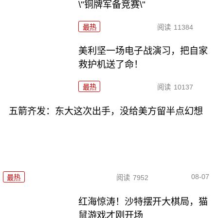
\"铜牌军备竞赛\"
最热
阅读
11384
美利坚一场电子战演习，把自家
救护机送了命！
最热
阅读
10137
五箭齐发：东大这次出手，没给美方留半点幻想
08-07
最热
阅读
7952
红海惊涛！沙特摆开大棋局，猫
鼠游戏才刚开场