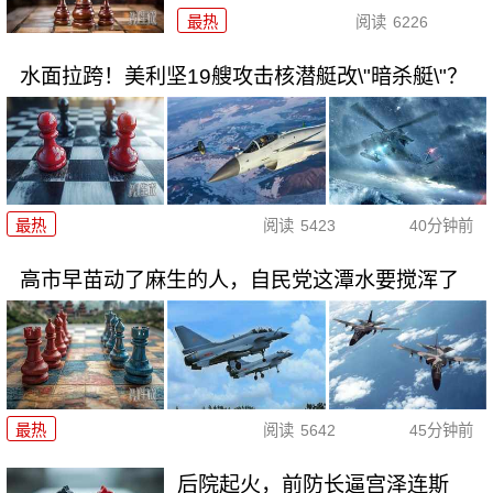
最热
阅读
6226
水面拉跨！美利坚19艘攻击核潜艇改\"暗杀艇\"？
最热
阅读
5423
40分钟前
高市早苗动了麻生的人，自民党这潭水要搅浑了
最热
阅读
5642
45分钟前
后院起火，前防长逼宫泽连斯