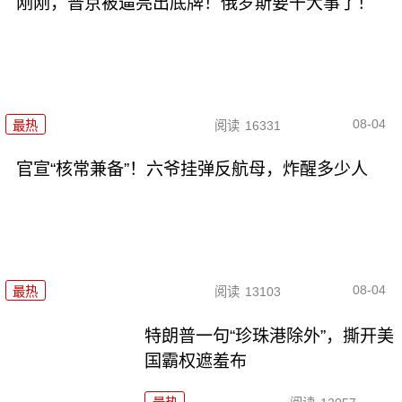
刚刚，普京被逼亮出底牌！俄罗斯要干大事了！
08-04
最热
阅读
16331
官宣“核常兼备”！六爷挂弹反航母，炸醒多少人
08-04
最热
阅读
13103
特朗普一句“珍珠港除外”，撕开美
国霸权遮羞布