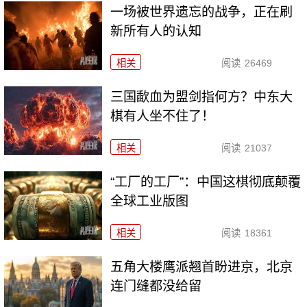
一场被世界遗忘的战争，正在刷
新所有人的认知
相关
阅读
26469
三国歃血为盟剑指何方？中东大
棋有人坐不住了！
相关
阅读
21037
“工厂的工厂”：中国这棋彻底颠覆
全球工业版图
相关
阅读
18361
五角大楼鹰派翘首盼进京，北京
连门缝都没给留