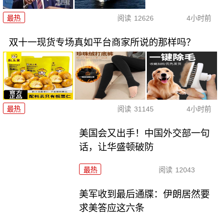
最热
阅读
12626
4小时前
双十一现货专场真如平台商家所说的那样吗？
最热
阅读
31145
4小时前
美国会又出手！中国外交部一句
话，让华盛顿破防
最热
阅读
12043
美军收到最后通牒：伊朗居然要
求美答应这六条