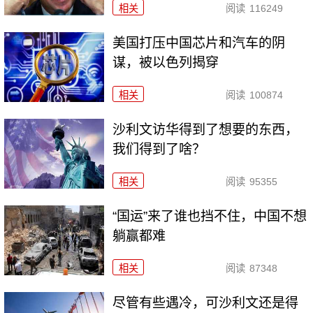
相关
阅读
116249
美国打压中国芯片和汽车的阴
谋，被以色列揭穿
相关
阅读
100874
沙利文访华得到了想要的东西，
我们得到了啥？
相关
阅读
95355
“国运”来了谁也挡不住，中国不想
躺赢都难
相关
阅读
87348
尽管有些遇冷，可沙利文还是得