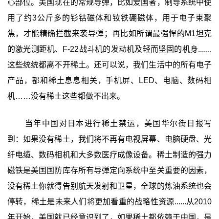
心部位。美国现在的常规导弹，比如爱国者，制导系统中使
用了约3公斤多的钐钴磁体和钕铁硼磁体，用于电子束聚
焦，才能精确拦截来袭导弹；再比如所谓最强悍的M1坦克
的激光测距机、F-22战斗机的发动机及轻而坚固的机身.......
这些统统都离不开稀土。还可以说，我们生活中的所有电子
产品，都和稀土息息相关，手机屏、LED、电脑、数码相
机……没有稀土这些都做不出来。
当年中国对日本进行稀土禁运，美国华尔街日报写
到：如果没有稀土，我们将不再有电视屏幕、电脑硬盘、光
纤电缆、数码相机和大多数医疗成像设备。稀土制造的强力
磁铁是美国国防库存所有导弹定向系统中至关重要的因素，
没有稀土你就得告别航天发射和卫星，全球的炼油系统也会
停转，稀土是未来人们将更加看重的战略性资源......从2010
年开始，美国就已经意识到了，如果稀土都依赖于中国，是