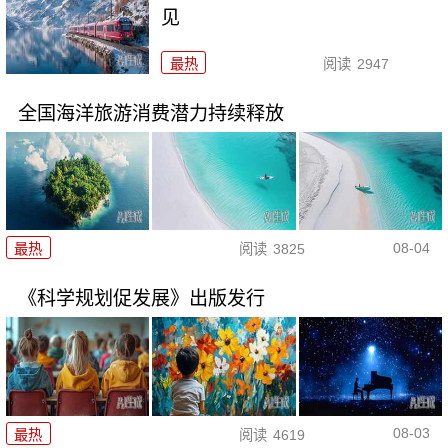
见
最热
阅读
2947
全国海洋旅游消费潜力持续释放
08-04
最热
阅读
3825
《科学规划促发展》出版发行
08-03
最热
阅读
4619