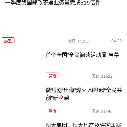
一季度我国邮政寄递业务量完成519亿件
04-22
最热
阅读
14256
首个全国“全民阅读活动周”启幕
最热
阅读
11622
微短剧“出海”爆火 AI掀起“全民共
创”新浪潮
最热
阅读
21440
恒大集团、恒大地产及许家印案