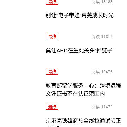
最热
阅读
13188
别让“电子带娃”荒芜成长时光
最热
阅读
11612
莫让AED在生死关头“掉链子”
最热
阅读
19476
教育部留学服务中心：跨境远程
文凭证书不在认证范围内
最热
阅读
11472
京港高铁雄商段全线拉通试验正