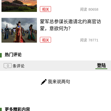
相关
阅读
80658
​蒙军总参谋长邀请北约高官访
蒙，意欲何为？
相关
阅读
78771
热门评论
登陆
0
条评论
我来说两句
更多精彩内容