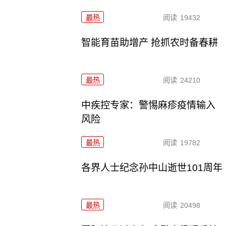
最热
阅读
19432
智能育苗助增产 抢抓农时备春耕
最热
阅读
24210
中疾控专家：警惕麻疹疫情输入
风险
最热
阅读
19782
各界人士纪念孙中山逝世101周年
最热
阅读
20498