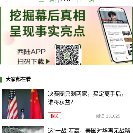
大家都在看
决赛圈只剩两家，买定离手后，
谁将获益？
相关
阅读
131625
这“一战”若赢，美国对华再无战略