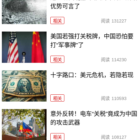
优势可言了
相关
阅读
131227
美国若强打关税牌，中国恐怕要
打“军事牌”了
相关
阅读
114230
十字路口：美元危机，若隐若现
相关
阅读
110593
意外反转！电车“关税”竟成为中国
的攻击武器
相关
阅读
108127