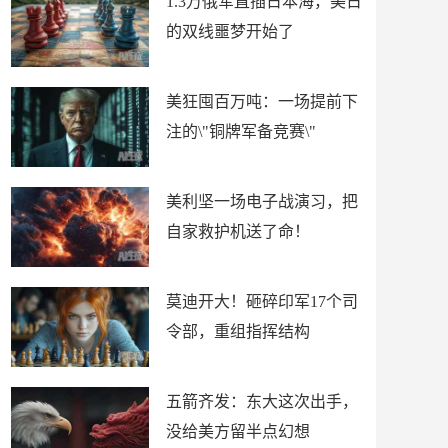
1.3万俄军直插日本海，美日
的双线噩梦开始了
美狂囤百万吨：一场提前下
注的\"铜牌军备竞赛\"
美利坚一场电子战演习，把
自家救护机送了命！
莫迪开大！砸碎印军17个司
令部，重组指挥结构
五箭齐发：东大这次出手，
没给美方留半点幻想