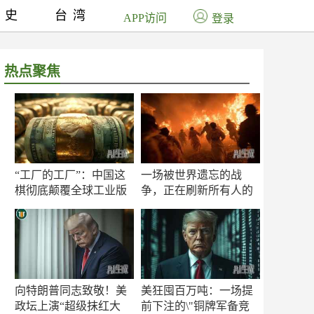
历史
台湾
APP访问
登录
热点聚焦
“工厂的工厂”：中国这
一场被世界遗忘的战
棋彻底颠覆全球工业版
争，正在刷新所有人的
图
认知
向特朗普同志致敬！美
美狂囤百万吨：一场提
政坛上演“超级抹红大
前下注的\"铜牌军备竞