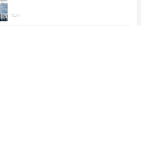
07-09
2025年我国文化产业营收规模突破20万亿元
06-29
中国代表：绝不允许“新型军国主义”成势为患
06-29
两部门就养老服务师职业资格制度出台暂行规定