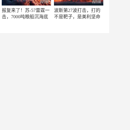
报复来了！苏-57雷霆一
波斯第27波打击，打的
击，7000吨粮船沉海底
不是靶子，是美利坚命
门